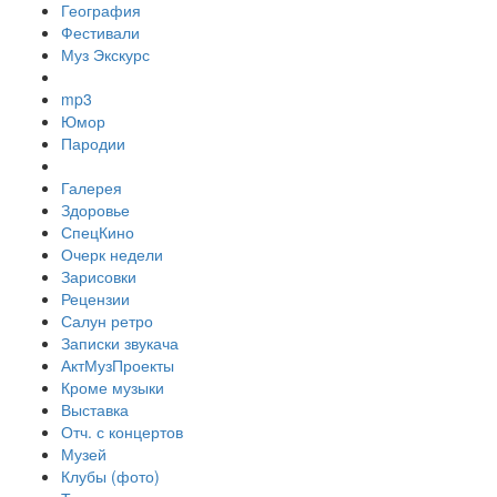
География
Фестивали
Муз Экскурс
mp3
Юмор
Пародии
Галерея
Здоровье
СпецКино
Очерк недели
Зарисовки
Рецензии
Салун ретро
Записки звукача
АктМузПроекты
Кроме музыки
Выставка
Отч. с концертов
Музей
Клубы (фото)