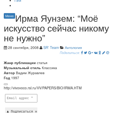
Тэги
Ирма Яунзем: “Моё
Меню
искусство сейчас никому
не нужно”
28 сентября, 2008
SR' Team
Антология
Поделиться:
Жанр публикации
статья
Музыкальный стиль
Классика
Автор
Вадим Журавлев
Год
1997
http://vivovoco.rsl.ru/VV/PAPERS/BIO/IRMA.HTM