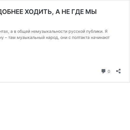
ОБНЕЕ ХОДИТЬ, А НЕ ГДЕ МЫ
нтах, а в общей немузыкальности русской публики. Я
ну – там музыкальный народ, они с полтакта начинают
коммента
0