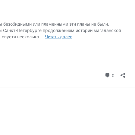
 бы безобидными или пламенными эти планы не были.
ком Санкт-Петербурге продолжением истории магаданской
The
к спустя несколько …
Читать далее
Lust.
part
2
коммента
0