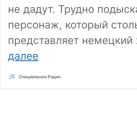
не дадут. Трудно подыс
персонаж, который стол
представляет немецкий 
U.D.O.
далее
part
1
Специальное Радио