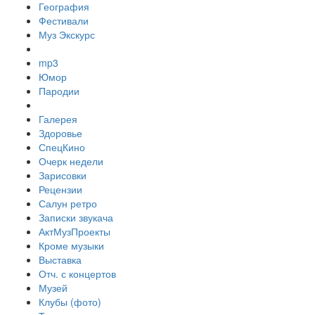
География
Фестивали
Муз Экскурс
mp3
Юмор
Пародии
Галерея
Здоровье
СпецКино
Очерк недели
Зарисовки
Рецензии
Салун ретро
Записки звукача
АктМузПроекты
Кроме музыки
Выставка
Отч. с концертов
Музей
Клубы (фото)