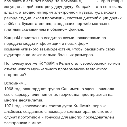
Компакта и есть тот повод, та мотивация,
Jurgen Paape
зовущая людей навстречу друг другу. Kompakt – эта вертикаль
власти, а заодно империя электронной музыки, куда входят
рекорд-студии, склад продукции, система дистрибюции других
лейблов, букинг-агенство, с недавних пор web-магазин с
платным скачиванием и обменом файлов.
Kompakt пристально следит за всеми новшествами по
передаче медиа информации и новых форм
коммуникативного взаимодействия, чтобы расширить свою
аудиторию до максимально больших размеров.
Но почему всё же Kompakt и Кёльн стал своеобразной точкой
отчёта нового музыкального прогерманско-тевтонского
вторжения?
Вспомним…
1968 год, авангардная группа Can именно здесь начинала
свою карьеру, влияния от их творчества простираются на
многие десятилетия.
1971 год, классический состав дуэта Kraftwerk, первые
альбомы, созданные с помощью компьютера, до сих пор
служат прототипом и тонусом для многих последователей
электроники в мире.