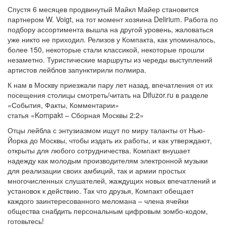
Спустя 6 месяцев продвинутый Майкл Майер становится
партнером W. Voigt, на тот момент хозяина Delirium. Работа по
подбору ассортимента вышла на другой уровень, жаловаться
уже никто не приходил. Релизов у Компакта, как упоминалось,
более 150, некоторые стали классикой, некоторые прошли
незаметно. Туристические маршруты из череды выступлений
артистов лейблов запунктирили полмира.
К нам в Москву приезжали пару лет назад, впечатления от их
посещения столицы смотреть/читать на Difuzor.ru в разделе
«События, Факты, Комментарии»
статья «Kompakt – Сборная Москвы 2:2»
Отцы лейбла с энтузиазмом ищут по миру таланты от Нью-
Йорка до Москвы, чтобы издать их работы, и как утверждают,
открыты для любого сотрудничества. Компакт внушает
надежду как молодым производителям электронной музыки
для реализации своих амбиций, так и армии простых
многочисленных слушателей, жаждущих новых впечатлений и
установок к действию. Так что друзья, Компакт обещает
каждого заинтересованного меломана – члена ячейки
общества снабдить персональным цифровым зомбо-кодом,
готовьтесь!