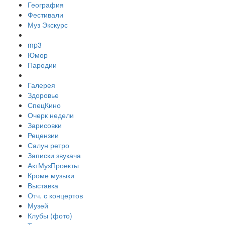
География
Фестивали
Муз Экскурс
mp3
Юмор
Пародии
Галерея
Здоровье
СпецКино
Очерк недели
Зарисовки
Рецензии
Салун ретро
Записки звукача
АктМузПроекты
Кроме музыки
Выставка
Отч. с концертов
Музей
Клубы (фото)