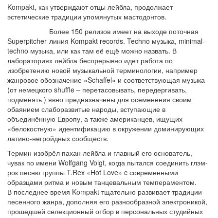
Kompakt, как утверждают отцы лейбла, продолжает
эстетические традиции упомянутых мастодонтов.
Более 150 релизов имеет на выходе поточная
Superpitcher
линия Kompakt records. Techno музыка, minimal-
techno музыка, или как там её ещё можно назвать. В
лабораториях лейбла беспрерывно идет работа по
изобретению новой музыкальной терминологии, например
жанровое обозначение «Schaffel» и соответствующая музыка
(от немецкого shuffle – перетасовывать, передергивать,
подменять ) явно предназначены для осеменения своим
обаянием слаборазвитые народы, вступающие в
объединённую Европу, а также американцев, ищущих
«белокостную» идентификацию в окружении доминирующих
латино-негройдных сообществ.
Термин изобрёл пахан лейбла и главный его основатель,
чувак по имени Wolfgang Voigt, когда пытался соединить глэм-
рок песню группы T.Rex «Hot Love» c современными
образцами ритма и новым танцевальным темпераментом.
В последнее время Kompakt тщательно развивает традиции
песенного жанра, дополняя его разнообразной электроникой,
прошедшей селекционный отбор в персональных студийных