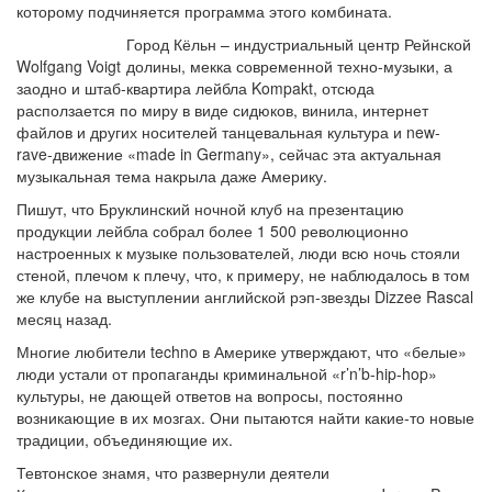
которому подчиняется программа этого комбината.
Город Кёльн – индустриальный центр Рейнской
Wolfgang Voigt
долины, мекка современной техно-музыки, а
заодно и штаб-квартира лейбла Kompakt, отсюда
расползается по миру в виде сидюков, винила, интернет
файлов и других носителей танцевальная культура и new-
rave-движение «made in Germany», сейчас эта актуальная
музыкальная тема накрыла даже Америку.
Пишут, что Бруклинский ночной клуб на презентацию
продукции лейбла собрал более 1 500 революционно
настроенных к музыке пользователей, люди всю ночь стояли
стеной, плечом к плечу, что, к примеру, не наблюдалось в том
же клубе на выступлении английской рэп-звезды Dizzee Rascal
месяц назад.
Многие любители techno в Америке утверждают, что «белые»
люди устали от пропаганды криминальной «r’n’b-hip-hop»
культуры, не дающей ответов на вопросы, постоянно
возникающие в их мозгах. Они пытаются найти какие-то новые
традиции, объединяющие их.
Тевтонское знамя, что развернули деятели