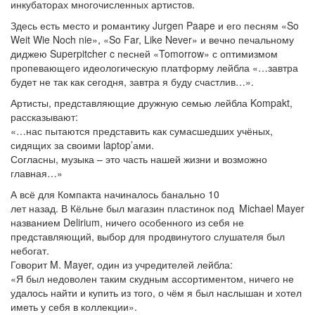
инкубаторах многочисленных артистов.
Здесь есть место и романтику Jurgen Paape и его песням «So
Weit Wie Noch nie», «So Far, Like Never» и вечно печальному
диджею Superpitcher c песней «Tomorrow» с оптимизмом
пропевающего идеологическую платформу лейбла «…завтра
будет не так как сегодня, завтра я буду счастлив…».
Артисты, представляющие дружную семью лейбла Kompakt,
рассказывают:
«…нас пытаются представить как сумасшедших учёных,
сидящих за своими laptop’ами.
Согласны, музыка – это часть нашей жизни и возможно
главная…»
А всё для Компакта начиналось банально 10
лет назад. В Кёльне был магазин пластинок под
Michael Mayer
названием Delirium, ничего особенного из себя не
представляющий, выбор для продвинутого слушателя был
небогат.
Говорит M. Mayer, один из учредителей лейбла:
«Я был недоволен таким скудным ассортиментом, ничего не
удалось найти и купить из того, о чём я был наслышан и хотел
иметь у себя в коллекции».