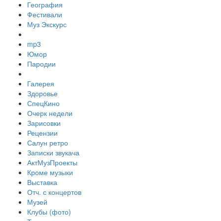
География
Фестивали
Муз Экскурс
mp3
Юмор
Пародии
Галерея
Здоровье
СпецКино
Очерк недели
Зарисовки
Рецензии
Салун ретро
Записки звукача
АктМузПроекты
Кроме музыки
Выставка
Отч. с концертов
Музей
Клубы (фото)