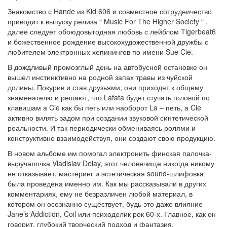
Знакомство с Hande из Kid 606 и совместное сотрудничество
приводит к выпуску релиза “ Music For The Higher Society “ ,
далее следует обоюдовыгодная любовь с лейблом Tigerbeat6
и божественное рождение высокохудожественной дружбы с
любителем электронных хепинингов по имени Sue Cie.
В дождливый промозглый день на автобусной остановке он
вышел инстинктивно на родной запах травы из чуйской
долины. Покурив и став друзьями, они приходят к общему
знаменателю и решают, что Lafata будет стучать головой по
клавишам а Cie как бы петь или наоборот La – петь, а Cie
активно вилять задом при создании звуковой синтетической
реальности. И так периодически обмениваясь ролями и
конструктивно взаимодействуя, они создают свою продукцию.
В новом альбоме им помогал электронить финская палочка-
выручалочка Vladislav Delay, этот человечище никогда никому
не отказывает, мастеринг и эстетическая sound-шлифовка
была проведена именно им. Как мы рассказывали в других
комментариях, ему не безразличен любой материал, в
котором он осознанно существует, будь это даже влияние
Jane’s Addiction, Coil или психоделик рок 60-х. Главное, как он
говорит, глубокий творческий подход и фантазия.