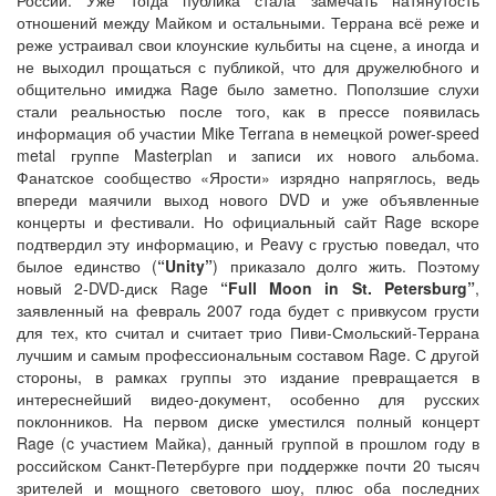
России. Уже тогда публика стала замечать натянутость
отношений между Майком и остальными. Террана всё реже и
реже устраивал свои клоунские кульбиты на сцене, а иногда и
не выходил прощаться с публикой, что для дружелюбного и
общительно имиджа Rage было заметно. Поползшие слухи
стали реальностью после того, как в прессе появилась
информация об участии Mike Terrana в немецкой power-speed
metal группе Masterplan и записи их нового альбома.
Фанатское сообщество «Ярости» изрядно напряглось, ведь
впереди маячили выход нового DVD и уже объявленные
концерты и фестивали. Но официальный сайт Rage вскоре
подтвердил эту информацию, и Peavy с грустью поведал, что
былое единство (
“Unity”
) приказало долго жить. Поэтому
новый 2-DVD-диск Rage
“Full Moon in St. Petersburg”
,
заявленный на февраль 2007 года будет с привкусом грусти
для тех, кто считал и считает трио Пиви-Смольский-Террана
лучшим и самым профессиональным составом Rage. С другой
стороны, в рамках группы это издание превращается в
интереснейший видео-документ, особенно для русских
поклонников. На первом диске уместился полный концерт
Rage (c участием Майка), данный группой в прошлом году в
российском Санкт-Петербурге при поддержке почти 20 тысяч
зрителей и мощного светового шоу, плюс оба последних