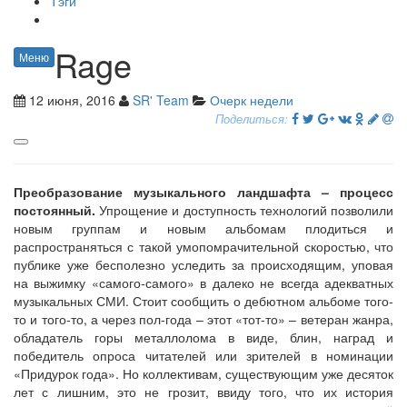
Тэги
Rage
Меню
12 июня, 2016
SR' Team
Очерк недели
Поделиться:
Преобразование музыкального ландшафта – процесс
постоянный.
Упрощение и доступность технологий позволили
новым группам и новым альбомам плодиться и
распространяться с такой умопомрачительной скоростью, что
публике уже бесполезно уследить за происходящим, уповая
на выжимку «самого-самого» в далеко не всегда адекватных
музыкальных СМИ. Стоит сообщить о дебютном альбоме того-
то и того-то, а через пол-года – этот «тот-то» – ветеран жанра,
обладатель горы металлолома в виде, блин, наград и
победитель опроса читателей или зрителей в номинации
«Придурок года». Но коллективам, существующим уже десяток
лет с лишним, это не грозит, ввиду того, что их история