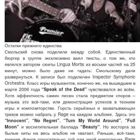
Остатки прежнего единства
Смольский снова поделили между собой. Единственный
бюргер в группе эксклюзивно ваял тексты, о том же, кто
являлся автором сюиты Lingua Mortis из восьми частей на 25
минут, можно было даже не гадать: Смольскому дали
развернуться. К записи был подключен Inspector Symphonic
Orchestra. Класс игры музыкантов, конечно же, на вышедшем в
марте 2006 года
“Speak of the Dead”
чувствовался во всём.
Хотя эффектность самих песен стала предметом споров –
музыка это всё-таки, или демонстрация успехов в технике
игры и композиторстве. Горсть серьёзных и захватывающих
треков можно набрать у Rage на каждом альбоме. Здесь это
“Innocent”
,
“No Regret”
,
“Turn My World Around”
,
“Full
Moon”
и восхитительная баллада
“Beauty”
. Но восторга за
былые хиты на весь альбом не хватает. Раньше, всё-таки,
мнение фэнов относительно той или иной композиции Rage