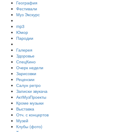
География
Фестивали
Муз Экскурс
mp3
Юмор
Пародии
Галерея
Здоровье
СпецКино
Очерк недели
Зарисовки
Рецензии
Салун ретро
Записки звукача
АктМузПроекты
Кроме музыки
Выставка
Отч. с концертов
Музей
Клубы (фото)