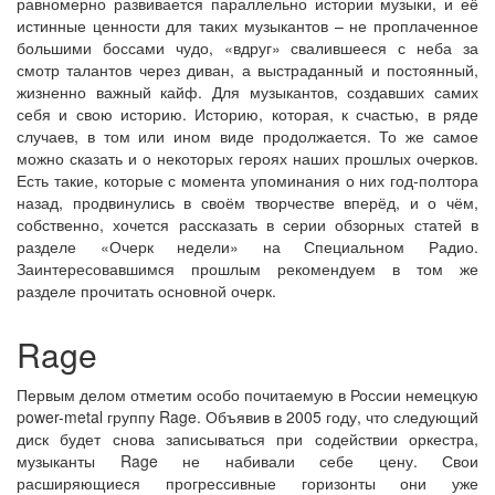
равномерно развивается параллельно истории музыки, и её
истинные ценности для таких музыкантов – не проплаченное
большими боссами чудо, «вдруг» свалившееся с неба за
смотр талантов через диван, а выстраданный и постоянный,
жизненно важный кайф. Для музыкантов, создавших самих
себя и свою историю. Историю, которая, к счастью, в ряде
случаев, в том или ином виде продолжается. То же самое
можно сказать и о некоторых героях наших прошлых очерков.
Есть такие, которые с момента упоминания о них год-полтора
назад, продвинулись в своём творчестве вперёд, и о чём,
собственно, хочется рассказать в серии обзорных статей в
разделе «Очерк недели» на Специальном Радио.
Заинтересовавшимся прошлым рекомендуем в том же
разделе прочитать основной очерк.
Rage
Первым делом отметим особо почитаемую в России немецкую
power-metal группу Rage. Объявив в 2005 году, что следующий
диск будет снова записываться при содействии оркестра,
музыканты Rage не набивали себе цену. Свои
расширяющиеся прогрессивные горизонты они уже