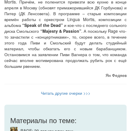
Mortis. Причём, не поленится привезти всю кухню в конце
апреля в Москву (обновят примажорившийся ДК Горбунова) и
Питер (ДК Ленсовета). В программе – старые композиции
времён работы с оркестром Lingua Mortis, композиции с
альбома
“Speak of the Dead”
и кое-что с последнего сольного
диска Смольского
“Majesty & Passion”
. А поскольку Rage что-
то зачастили с «концертниками», то, скорее всего, в течение
этого года Пиви и Смольский будут делать студийный
материал, чтобы обкатать его с новым барабанщиком.
Остановимся на заявлении Пиви Вагнера о том, что команда
сейчас вполне мотивирована продолжать рубить рок с ещё
большим рвением.
Ян Федяев
Читать другие очерки >>>
Материалы по теме:
RAGE: 20 лет как один день