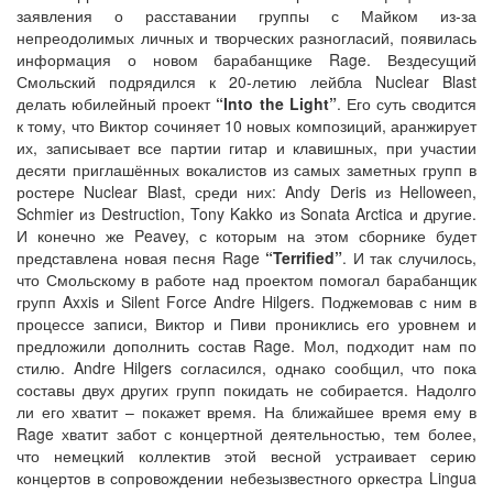
заявления о расставании группы с Майком из-за
непреодолимых личных и творческих разногласий, появилась
информация о новом барабанщике Rage. Вездесущий
Смольский подрядился к 20-летию лейбла Nuclear Blast
делать юбилейный проект
“Into the Light”
. Его суть сводится
к тому, что Виктор сочиняет 10 новых композиций, аранжирует
их, записывает все партии гитар и клавишных, при участии
десяти приглашённых вокалистов из самых заметных групп в
ростере Nuclear Blast, среди них: Andy Deris из Helloween,
Schmier из Destruction, Tony Kakko из Sonata Arctica и другие.
И конечно же Peavey, с которым на этом сборнике будет
представлена новая песня Rage
“Terrified”
. И так случилось,
что Смольскому в работе над проектом помогал барабанщик
групп Axxis и Silent Force Andre Hilgers. Поджемовав с ним в
процессе записи, Виктор и Пиви прониклись его уровнем и
предложили дополнить состав Rage. Мол, подходит нам по
стилю. Andre Hilgers согласился, однако сообщил, что пока
составы двух других групп покидать не собирается. Надолго
ли его хватит – покажет время. На ближайшее время ему в
Rage хватит забот с концертной деятельностью, тем более,
что немецкий коллектив этой весной устраивает серию
концертов в сопровождении небезызвестного оркестра Lingua