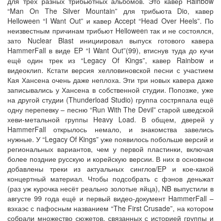
для трёх разных трибьютных альбомов. Это кавер Rainbow
“Man On The Silver Mountain” для трибьюта Dio, кавер
Helloween “I Want Out” и кавер Accept “Head Over Heels”. По
неизвестным причинам трибьют Helloween так и не состоялся,
зато Nuclear Blast инициировал выпуск готового кавера
HammerFall в виде EP “I Want Out”(99), втиснув туда до кучи
ещё один трек из “Legacy Of Kings”, кавер Rainbow и
видеоклип. Кстати версия хелловиновской песни с участием
Кая Хансена очень даже неплоха. Эти три новых кавера даже
записывались у Хансена в собственной студии. Попозже, уже
на другой студии (Thunderload Studio) группа состряпала ещё
одну перепевку – песню “Run With The Devil” старой шведской
хеви-метальной группы Heavy Load. В общем, дверей у
HammerFall открылось немало, и знакомства завелись
нужные. У “Legacy Of Kings” уже появилось побольше версий и
региональных вариантов, чем у первой пластинки, включая
более поздние русскую и корейскую версии. В них в основном
добавлены треки из актуальных синглов/EP и кое-какой
концертный материал. Чтобы подсобрать с фэнов деньжат
(раз уж курочка несёт реально золотые яйца), NB выпустили в
августе 99 года ещё и первый видео-документ HammerFall –
вэхаэс с пафосным названием “The First Crusade”, на котором
собрали множество сюжетов, связанных с историей группы и