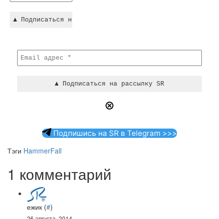
Подпишись на SR в Telegram >>>
Тэги
HammerFall
1 комментарий
ежик
(
#
)
26 августа, 2014