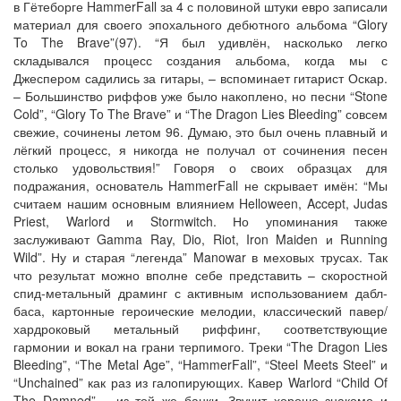
в Гётеборге HammerFall за 4 с половиной штуки евро записали
материал для своего эпохального дебютного альбома “Glory
To The Brave”(97). “Я был удивлён, насколько легко
складывался процесс создания альбома, когда мы с
Джеспером садились за гитары, – вспоминает гитарист Оскар.
– Большинство риффов уже было накоплено, но песни “Stone
Cold”, “Glory To The Brave” и “The Dragon Lies Bleeding” совсем
свежие, сочинены летом 96. Думаю, это был очень плавный и
лёгкий процесс, я никогда не получал от сочинения песен
столько удовольствия!” Говоря о своих образцах для
подражания, основатель HammerFall не скрывает имён: “Мы
считаем нашим основным влиянием Helloween, Accept, Judas
Priest, Warlord и Stormwitch. Но упоминания также
заслуживают Gamma Ray, Dio, Riot, Iron Maiden и Running
Wild”. Ну и старая “легенда” Manowar в меховых трусах. Так
что результат можно вполне себе представить – скоростной
спид-метальный драминг с активным использованием дабл-
баса, картонные героические мелодии, классический павер/
хардроковый метальный риффинг, соответствующие
гармонии и вокал на грани терпимого. Треки “The Dragon Lies
Bleeding”, “The Metal Age”, “HammerFall”, “Steel Meets Steel” и
“Unchained” как раз из галопирующих. Кавер Warlord “Child Of
The Damned” – из той же банки. Звучит хорошо знакомо и