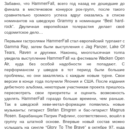
Забавно, что HammerFall, всего год назад не дошедшие до
финала в местечковом конкурсе рок-групп, после такого
сравнительно громкого успеха вдруг оказались в списке
номинантов на шведскую Grammy в номинации “Best hard-
rock”. Двуличная европейская толерастия делает своё
содомитское дело…
Первыми гастролями HammerFall стал европейский турпакет с
Gamma Ray, затем были выступления с Jag Panzer, Lake Of
Tears, Raven и другими. Наконец, многотысячная толпа
увидела выступление HammerFall на фестивале Wacken Open
Air, куда без особой надобности не попадают. С
перформансом у шведов в тот период были большие
проблемы, но они закалялись с каждым новым турне. Свои
версии в конце года получили Япония и США. После издания
дебютного альбома, некоторым участникам проекта пришлось
пересмотреть свои приоритеты и оценить возможность
уделять HammerFall гораздо больше времени, чем раньше.
Так в шведской хеви-метал-формации появились новые
музыканты: гитарист Stefan Elmgren и бас-гитарист Magnus
Rosen. Барабанщик Патрик Рафлинг, соответственно, вошёл в
группу на штатной основе. Впервые новый состав можно
услышать на сингле “Glory To The Brave” в октябре 97, куда