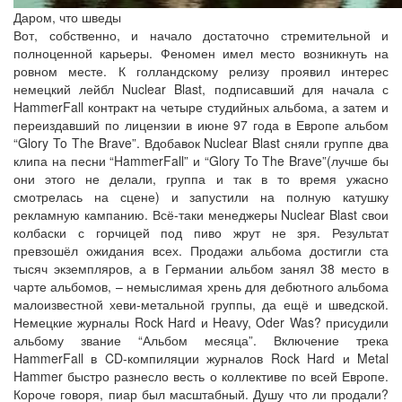
Даром, что шведы
Вот, собственно, и начало достаточно стремительной и
полноценной карьеры. Феномен имел место возникнуть на
ровном месте. К голландскому релизу проявил интерес
немецкий лейбл Nuclear Blast, подписавший для начала с
HammerFall контракт на четыре студийных альбома, а затем и
переиздавший по лицензии в июне 97 года в Европе альбом
“Glory To The Brave”. Вдобавок Nuclear Blast сняли группе два
клипа на песни “HammerFall” и “Glory To The Brave”(лучше бы
они этого не делали, группа и так в то время ужасно
смотрелась на сцене) и запустили на полную катушку
рекламную кампанию. Всё-таки менеджеры Nuclear Blast свои
колбаски с горчицей под пиво жрут не зря. Результат
превзошёл ожидания всех. Продажи альбома достигли ста
тысяч экземпляров, а в Германии альбом занял 38 место в
чарте альбомов, – немыслимая хрень для дебютного альбома
малоизвестной хеви-метальной группы, да ещё и шведской.
Немецкие журналы Rock Hard и Heavy, Oder Was? присудили
альбому звание “Альбом месяца”. Включение трека
HammerFall в CD-компиляции журналов Rock Hard и Metal
Hammer быстро разнесло весть о коллективе по всей Европе.
Короче говоря, пиар был масштабный. Душу что ли продали?