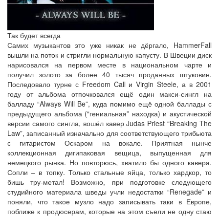
Так будет всегда
Самих музыкантов это уже никак не дёргало, HammerFall
вышли на поток и стригли нормальную капусту. В Швеции диск
нарисовался на первом месте в национальном чарте и
получил золото за более 40 тысяч проданных штуковин.
Последовало турне с Freedom Call и Virgin Steele, а в 2001
году от альбома отпочковался ещё один макси-сингл на
балладу “Always Will Be”, куда помимо ещё одной баллады с
предыдущего альбома (“гениальная” находка) и акустической
версии самого сингла, вошёл кавер Judas Priest “Breaking The
Law”, записанный изначально для соответствующего трибьюта
с гитаристом Оскаром на вокале. Приятная нынче
коллекционная дигипаковая вещица, выпущенная для
немецкого рынка. Но повторюсь, хватило бы одного кавера.
Сопли – в топку. Только стальные яйца, только хардкор, то
бишь тру-метал! Возможно, при подготовке следующего
студийного материала шведы учли недостатки “Renegade” и
поняли, что такое музло надо записывать таки в Европе,
поближе к продюсерам, которые на этом съели не одну стаю