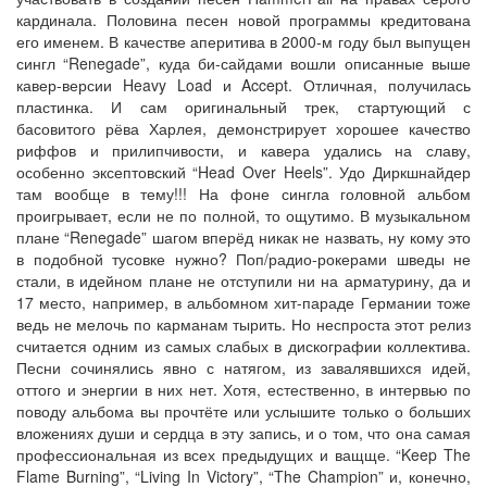
кардинала. Половина песен новой программы кредитована
его именем. В качестве аперитива в 2000-м году был выпущен
сингл “Renegade”, куда би-сайдами вошли описанные выше
кавер-версии Heavy Load и Accept. Отличная, получилась
пластинка. И сам оригинальный трек, стартующий с
басовитого рёва Харлея, демонстрирует хорошее качество
риффов и прилипчивости, и кавера удались на славу,
особенно эксептовский “Head Over Heels”. Удо Диркшнайдер
там вообще в тему!!! На фоне сингла головной альбом
проигрывает, если не по полной, то ощутимо. В музыкальном
плане “Renegade” шагом вперёд никак не назвать, ну кому это
в подобной тусовке нужно? Поп/радио-рокерами шведы не
стали, в идейном плане не отступили ни на арматурину, да и
17 место, например, в альбомном хит-параде Германии тоже
ведь не мелочь по карманам тырить. Но неспроста этот релиз
считается одним из самых слабых в дискографии коллектива.
Песни сочинялись явно с натягом, из завалявшихся идей,
оттого и энергии в них нет. Хотя, естественно, в интервью по
поводу альбома вы прочтёте или услышите только о больших
вложениях души и сердца в эту запись, и о том, что она самая
профессиональная из всех предыдущих и ващще. “Keep The
Flame Burning”, “Living In Victory”, “The Champion” и, конечно,