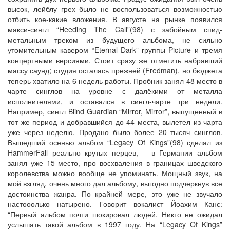
высок, лейблу грех было не воспользоваться возможностью
отбить кое-какие вложения. В августе на рынке появился
макси-сингл “Heeding The Call”(98) с забойным спид-
метальным треком из будущего альбома, не сильно
утомительным кавером “Eternal Dark” группы Picture и тремя
концертными версиями. Стоит сразу же отметить набравший
массу саунд; студия осталась прежней (Fredman), но бюджета
теперь хватило на 6 недель работы. Пробник занял 48 место в
чарте синглов на уровне с далёкими от металла
исполнителями, и оставался в сингл-чарте три недели.
Например, сингл Blind Guardian “Mirror, Mirror”, выпущенный в
тот же период и добравшийся до 44 места, вылетел из чарта
уже через неделю. Продано было более 20 тысяч синглов.
Вышедший осенью альбом “Legacy Of Kings”(98) сделал из
HammerFall реально крутых перцев, – в Германии альбом
занял уже 15 место, про восхваления в границах шведского
королевства можно вообще не упоминать. Мощный звук, на
мой взгляд, очень много дал альбому, выгодно подчеркнув все
достоинства жанра. По крайней мере, это уже не звучало
настооолько натырено. Говорит вокалист Йоахим Канс:
“Первый альбом почти шокировал людей. Никто не ожидал
услышать такой альбом в 1997 году. На “Legacy Of Kings”