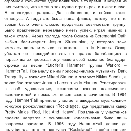
огромном количестве вдруг появились в то время, и каждая из
них считала, что именно так нужно играть рок, и никак иначе.
Я ненавидел грандж… Да, собственно, и сейчас также
отношусь. А тогда это была наша фишка, потому что в то
время было очень сложно продвигать хеви-металл группу.
Было практически нереально иметь успех, играя именно в
таком стиле”. Через полгода после Оскара из Ceremonial Oath
выбыл бас-гитарист Jesper Stroemblad, у которого тоже
имелась дополнительная занятость – в In Flames. Оскар
уболтал его посодействовать на правах барабанщика в
первых шагах проекта, получившего своё название, благодаря
строчке из песни “Lucifer’s Hammer” группы Warlord –
HammerFall. Поначалу к ним присоединились музыканты Dark
Tranquility – вокалист Mikael Stanne и гитарист Niklas Sundin, a
также бас-гитарист Johann Larsson из In Flames. Репетировали
в своё удовольствие, исполняли кавера классических
исполнителей и несколько песен своего сочинения. В 1994
году HammerFall приняли участие в шведском музыкальном
конкурсе рок-коллективов “Rockslaget”, где представили кавер
Pretty Maids “Red, Hot And Heavy”. Появление у участников
проекта напрягов с основными коллективами было лишь
вопросом времени. В 1996 году HammerFall дошли до
полуфинала того же конкурса “Rockslaget” с собственными