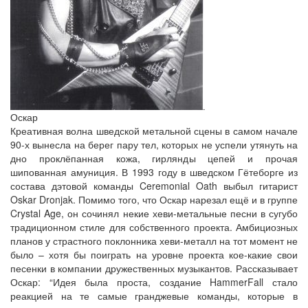
Оскар
Креативная волна шведской метальной сцены в самом начале
90-х вынесла на берег пару тел, которых не успели утянуть на
дно проклёпанная кожа, гирлянды цепей и прочая
шипованная амуниция. В 1993 году в шведском Гётеборге из
состава дэтовой команды Ceremonial Oath выбыл гитарист
Oskar Dronjak. Помимо того, что Оскар нарезал ещё и в группе
Crystal Age, он сочинял некие хеви-метальные песни в сугубо
традиционном стиле для собственного проекта. Амбициозных
планов у страстного поклонника хеви-металл на тот момент не
было – хотя бы поиграть на уровне проекта кое-какие свои
песенки в компании дружественных музыкантов. Рассказывает
Оскар: “Идея была проста, создание HammerFall стало
реакцией на те самые гранджевые команды, которые в