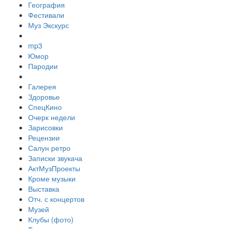
География
Фестивали
Муз Экскурс
mp3
Юмор
Пародии
Галерея
Здоровье
СпецКино
Очерк недели
Зарисовки
Рецензии
Салун ретро
Записки звукача
АктМузПроекты
Кроме музыки
Выставка
Отч. с концертов
Музей
Клубы (фото)