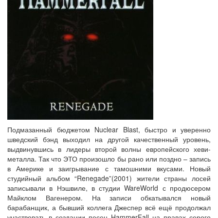
Подмазанный бюджетом Nuclear Blast, быстро и уверенно
шведский бэнд выходил на другой качественный уровень,
выдвинувшись в лидеры второй волны европейского хеви-
металла. Так что ЭТО произошло бы рано или поздно – запись
в Америке и заигрывание с тамошними вкусами. Новый
студийный альбом “Renegade”(2001) жители страны лосей
записывали в Нэшвиле, в студии WareWorld с продюсером
Майклом Вагенером. На записи обкатывался новый
барабанщик, а бывший коллега Джеспер всё ещё продолжал
участвовать в создании песен HammerFall на правах серого