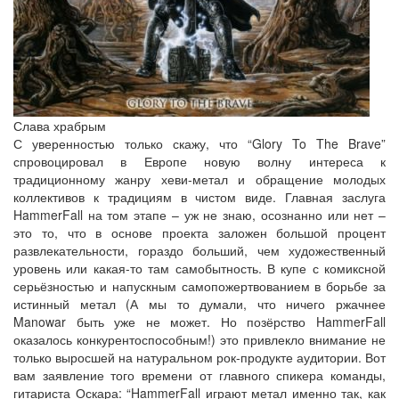
Слава храбрым
С уверенностью только скажу, что “Glory To The Brave”
спровоцировал в Европе новую волну интереса к
традиционному жанру хеви-метал и обращение молодых
коллективов к традициям в чистом виде. Главная заслуга
HammerFall на том этапе – уж не знаю, осознанно или нет –
это то, что в основе проекта заложен большой процент
развлекательности, гораздо больший, чем художественный
уровень или какая-то там самобытность. В купе с комиксной
серьёзностью и напускным самопожертвованием в борьбе за
истинный метал (А мы то думали, что ничего ржачнее
Manowar быть уже не может. Но позёрство HammerFall
оказалось конкурентоспособным!) это привлекло внимание не
только выросшей на натуральном рок-продукте аудитории. Вот
вам заявление того времени от главного спикера команды,
гитариста Оскара: “HammerFall играют метал именно так, как