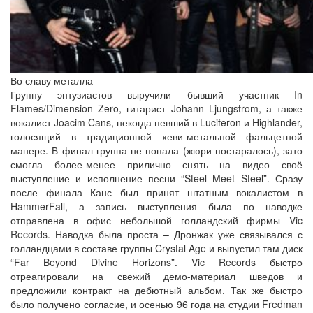
Во славу металла
Группу энтузиастов выручили бывший участник In
Flames/Dimension Zero, гитарист Johann Ljungstrom, а также
вокалист Joacim Cans, некогда певший в Luciferon и Highlander,
голосящий в традиционной хеви-метальной фальцетной
манере. В финал группа не попала (жюри постаралось), зато
смогла более-менее прилично снять на видео своё
выступление и исполнение песни “Steel Meet Steel”. Сразу
после финала Канс был принят штатным вокалистом в
HammerFall, а запись выступления была по наводке
отправлена в офис небольшой голландский фирмы Vic
Records. Наводка была проста – Дронжак уже связывался с
голландцами в составе группы Crystal Age и выпустил там диск
“Far Beyond Divine Horizons”. Vic Records быстро
отреагировали на свежий демо-материал шведов и
предложили контракт на дебютный альбом. Так же быстро
было получено согласие, и осенью 96 года на студии Fredman