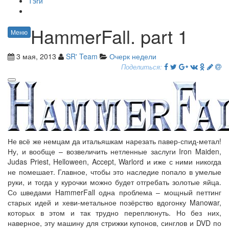
Тэги
HammerFall. part 1
Меню
3 мая, 2013
SR' Team
Очерк недели
Поделиться:
Не всё же немцам да итальяшкам нарезать павер-спид-метал!
Ну, и вообще – возвеличить нетленные заслуги Iron Maiden,
Judas Priest, Helloween, Accept, Warlord и иже с ними никогда
не помешает. Главное, чтобы это наследие попало в умелые
руки, и тогда у курочки можно будет отгребать золотые яйца.
Со шведами HammerFall одна проблема – мощный петтинг
старых идей и хеви-метальное позёрство вдогонку Manowar,
которых в этом и так трудно переплюнуть. Но без них,
наверное, эту машину для стрижки купонов, синглов и DVD по