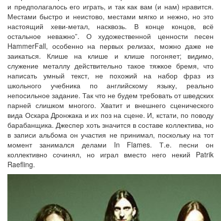
и предполагалось его играть, и так как вам (и нам) нравится.
Местами быстро и неистово, местами мягко и нежно, но это
настоящий хеви-метал, насквозь. В конце концов, всё
остальное неважно”. О художественной ценности песен
HammerFall, особенно на первых релизах, можно даже не
заикаться. Клише на клише и клише погоняет; видимо,
служение металлу действительно такое тяжкое бремя, что
написать умный текст, не похожий на набор фраз из
школьного учебника по английскому языку, реально
непосильное задание. Так что не будем требовать от шведских
парней слишком многого. Хватит и внешнего сценического
вида Оскара Дронжака и их поз на сцене. И, кстати, по поводу
барабанщика. Джеспер хоть значится в составе коллектива, но
в записи альбома он участия не принимал, поскольку на тот
момент занимался делами In Flames. Т.е. песни он
коллективно сочинял, но играл вместо него некий Patrik
Raefling.