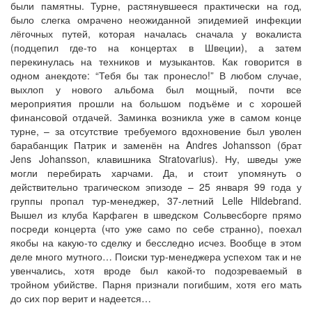
были памятны. Турне, растянувшееся практически на год,
было слегка омрачено неожиданной эпидемией инфекции
лёгочных путей, которая началась сначала у вокалиста
(подцепил где-то на концертах в Швеции), а затем
перекинулась на техников и музыкантов. Как говорится в
одном анекдоте: “Тебя бы так пронесло!” В любом случае,
выхлоп у нового альбома был мощный, почти все
мероприятия прошли на большом подъёме и с хорошей
финансовой отдачей. Заминка возникла уже в самом конце
турне, – за отсутствие требуемого вдохновение был уволен
барабанщик Патрик и заменён на Andres Johansson (брат
Jens Johansson, клавишника Stratovarius). Ну, шведы уже
могли перебирать харчами. Да, и стоит упомянуть о
действительно трагическом эпизоде – 25 января 99 года у
группы пропал тур-менеджер, 37-летний Lelle Hildebrand.
Вышел из клуба Карфаген в шведском Сольвесборге прямо
посреди концерта (что уже само по себе странно), поехал
якобы на какую-то сделку и бесследно исчез. Вообще в этом
деле много мутного… Поиски тур-менеджера успехом так и не
увенчались, хотя вроде был какой-то подозреваемый в
тройном убийстве. Парня признали погибшим, хотя его мать
до сих пор верит и надеется…