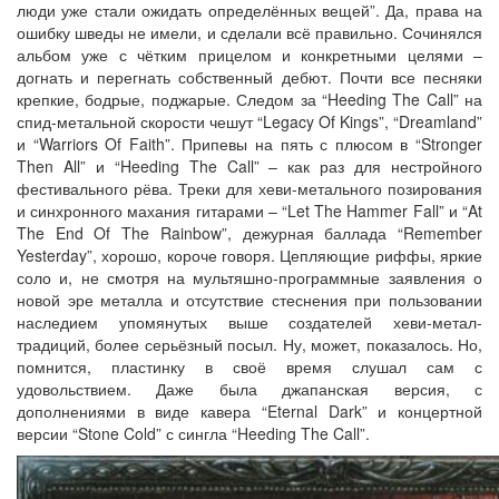
люди уже стали ожидать определённых вещей”. Да, права на
ошибку шведы не имели, и сделали всё правильно. Сочинялся
альбом уже с чётким прицелом и конкретными целями –
догнать и перегнать собственный дебют. Почти все песняки
крепкие, бодрые, поджарые. Следом за “Heeding The Call” на
спид-метальной скорости чешут “Legacy Of Kings”, “Dreamland”
и “Warriors Of Faith”. Припевы на пять с плюсом в “Stronger
Then All” и “Heeding The Call” – как раз для нестройного
фестивального рёва. Треки для хеви-метального позирования
и синхронного махания гитарами – “Let The Hammer Fall” и “At
The End Of The Rainbow”, дежурная баллада “Remember
Yesterday”, хорошо, короче говоря. Цепляющие риффы, яркие
соло и, не смотря на мультяшно-программные заявления о
новой эре металла и отсутствие стеснения при пользовании
наследием упомянутых выше создателей хеви-метал-
традиций, более серьёзный посыл. Ну, может, показалось. Но,
помнится, пластинку в своё время слушал сам с
удовольствием. Даже была джапанская версия, с
дополнениями в виде кавера “Eternal Dark” и концертной
версии “Stone Cold” с сингла “Heeding The Call”.