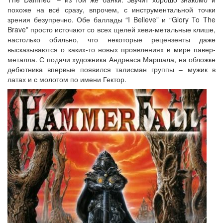
похоже на всё сразу, впрочем, с инструментальной точки
зрения безупречно. Обе баллады “I Believe” и “Glory To The
Brave” просто источают со всех щелей хеви-метальные клише,
настолько обильно, что некоторые рецензенты даже
высказываются о каких-то новых проявлениях в мире павер-
металла. С подачи художника Андреаса Маршала, на обложке
дебютника впервые появился талисман группы – мужик в
латах и с молотом по имени Гектор.