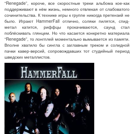
“Renegade”, короче, все скоростные треки альбома кое-как
поддерживают в нём жизнь, немного отвлекая от слабоватого
сочинительства. К технике игры к группе никогда претензий не
было. Играют HammerFall отлично, соляки пилятся, спид-
метал катится, риффцы прокачиваются, саунд стал
поблёскивать глянцем. Но что касается конкретно материала
“Renegade”, то лонгплей моментально вымывается из памяти.
Вполне хватило бы сингла с заглавным треком и солидной
пачки кавер-версий, сопровождавших тот студийный период
шведских металлистов.