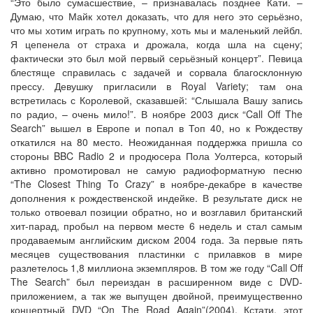
“Это было сумасшествие, – признавалась позднее Кати. –
Думаю, что Майк хотел доказать, что для него это серьёзно,
что мы хотим играть по крупному, хоть мы и маленький лейбл.
Я цепенела от страха и дрожала, когда шла на сцену;
фактически это был мой первый серьёзный концерт”. Певица
блестяще справилась с задачей и сорвала благосклонную
прессу. Девушку пригласили в Royal Variety; там она
встретилась с Королевой, сказавшей: “Слышала Вашу запись
по радио, – очень мило!”. В ноябре 2003 диск “Call Off The
Search” вышел в Европе и попал в Топ 40, но к Рождеству
откатился на 80 место. Неожиданная поддержка пришла со
стороны BBC Radio 2 и продюсера Пола Уолтерса, который
активно промотировал не самую радиоформатную песню
“The Closest Thing To Crazy” в ноябре-декабре в качестве
дополнения к рождественской индейке. В результате диск не
только отвоевал позиции обратно, но и возглавил британский
хит-парад, пробыл на первом месте 6 недель и стал самым
продаваемым английским диском 2004 года. За первые пять
месяцев существования пластинки с прилавков в мире
разлетелось 1,8 миллиона экземпляров. В том же году “Call Off
The Search” был переиздан в расширенном виде с DVD-
приложением, а так же выпущен двойной, преимущественно
концертный DVD “On The Road Again”(2004). Кстати, этот