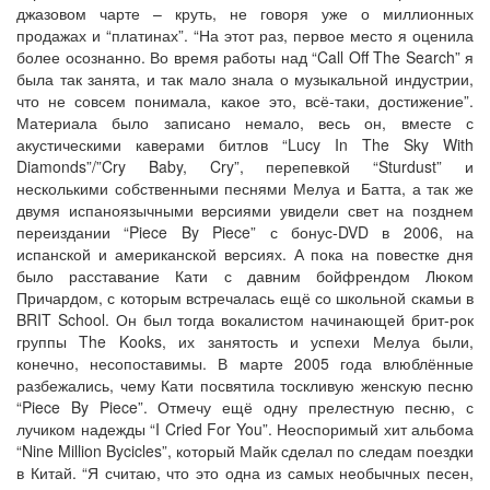
джазовом чарте – круть, не говоря уже о миллионных
продажах и “платинах”. “На этот раз, первое место я оценила
более осознанно. Во время работы над “Call Off The Search” я
была так занята, и так мало знала о музыкальной индустрии,
что не совсем понимала, какое это, всё-таки, достижение”.
Материала было записано немало, весь он, вместе с
акустическими каверами битлов “Lucy In The Sky With
Diamonds”/”Cry Baby, Cry”, перепевкой “Sturdust” и
несколькими собственными песнями Мелуа и Батта, а так же
двумя испаноязычными версиями увидели свет на позднем
переиздании “Piece By Piece” с бонус-DVD в 2006, на
испанской и американской версиях. А пока на повестке дня
было расставание Кати с давним бойфрендом Люком
Причардом, с которым встречалась ещё со школьной скамьи в
BRIT School. Он был тогда вокалистом начинающей брит-рок
группы The Kooks, их занятость и успехи Мелуа были,
конечно, несопоставимы. В марте 2005 года влюблённые
разбежались, чему Кати посвятила тоскливую женскую песню
“Piece By Piece”. Отмечу ещё одну прелестную песню, с
лучиком надежды “I Cried For You”. Неоспоримый хит альбома
“Nine Million Bycicles”, который Майк сделал по следам поездки
в Китай. “Я считаю, что это одна из самых необычных песен,