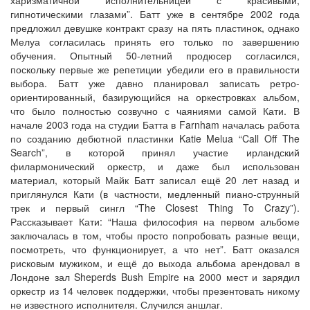
харизматичной исполнительницей с красивыми,
гипнотическими глазами”. Батт уже в сентябре 2002 года
предложил девушке контракт сразу на пять пластинок, однако
Мелуа согласилась принять его только по завершению
обучения. Опытный 50-летний продюсер согласился,
поскольку первые же репетиции убедили его в правильности
выбора. Батт уже давно планировал записать ретро-
ориентированный, базирующийся на оркестровках альбом,
что было полностью созвучно с чаяниями самой Кати. В
начале 2003 года на студии Батта в Farnham началась работа
по созданию дебютной пластинки Katie Melua “Call Off The
Search”, в которой принял участие ирландский
филармонический оркестр, и даже был использован
материал, который Майк Батт записал ещё 20 лет назад и
приглянулся Кати (в частности, медленный пиано-струнный
трек и первый сингл “The Closest Thing To Crazy”).
Рассказывает Кати: “Наша философия на первом альбоме
заключалась в том, чтобы просто попробовать разные вещи,
посмотреть, что функционирует, а что нет”. Батт оказался
рисковым мужиком, и ещё до выхода альбома арендовал в
Лондоне зал Sheperds Bush Empire на 2000 мест и зарядил
оркестр из 14 человек поддержки, чтобы презентовать никому
не известного исполнителя. Случился аншлаг.