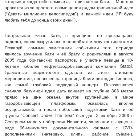
которые я когда-либо слышала, – признаётся Кати. – Мне она
нравится из-за простого совмещения рядом тривиальной идеи
(“Девять миллионов велосипедов”) и важной идеи (“Я буду
любить тебя до конца своих дней”).
Гастрольная жизнь Кати, в принципе, не прекращаясь
надолго, снова закрутилась в перелётах между континентами.
Пожалуй, самыми заметными событиями того периода
явилось вручение Кати и её брату с родителями в августе
2005 года британских паспортов, и участие певицы в 10-
летнем юбилее нефтегазодобывающей компании Statoil.
Грамотные маркетологи сделали из этого стильное
мероприятие, попавшее на страницы Книги рекордов Гиннеса,
как самый глубокий подводный концерт. Показавшаяся
сначала безумной идея дать концерт на глубине 303 метра
прямо на дне океана внутри крупнейшей в мире
газодобывающей платформы, оказалась вполне
осуществимой, и после небольшой подготовки Кати и её
группы “Concert Under The Sea” был дан 2 октября 2006 в
Северном море у побережья Норвегии, записан и выпущен в
виде 66-минутного документального фильма с DVD-
дополнениями (интервью, клипы, рабочие съёмки).