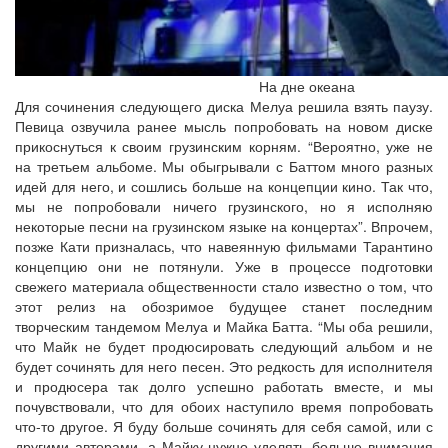
На дне океана
Для сочинения следующего диска Мелуа решила взять паузу.
Певица озвучила ранее мысль попробовать на новом диске
прикоснуться к своим грузинским корням. “Вероятно, уже не
на третьем альбоме. Мы обыгрывали с Баттом много разных
идей для него, и сошлись больше на концепции кино. Так что,
мы не попробовали ничего грузинского, но я исполняю
некоторые песни на грузинском языке на концертах”. Впрочем,
позже Кати призналась, что навеянную фильмами Тарантино
концепцию они не потянули. Уже в процессе подготовки
свежего материала общественности стало известно о том, что
этот релиз на обозримое будущее станет последним
творческим тандемом Мелуа и Майка Батта. “Мы оба решили,
что Майк не будет продюсировать следующий альбом и не
будет сочинять для него песен. Это редкость для исполнителя
и продюсера так долго успешно работать вместе, и мы
почувствовали, что для обоих наступило время попробовать
что-то другое. Я буду больше сочинять для себя самой, или с
другими авторами, а Майку нужно уделять больше внимания