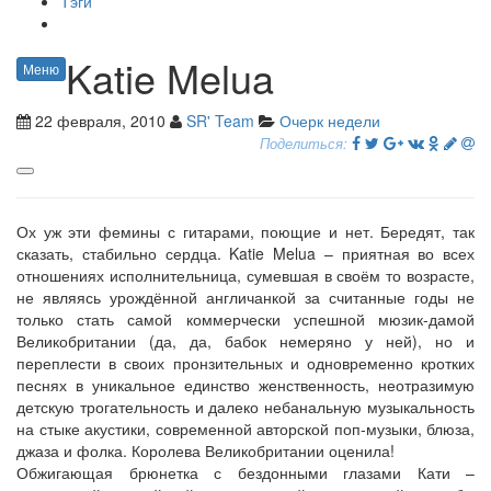
Тэги
Katie Melua
Меню
22 февраля, 2010
SR' Team
Очерк недели
Поделиться:
Ох уж эти фемины с гитарами, поющие и нет. Бередят, так
сказать, стабильно сердца. Katie Melua – приятная во всех
отношениях исполнительница, сумевшая в своём то возрасте,
не являясь урождённой англичанкой за считанные годы не
только стать самой коммерчески успешной мюзик-дамой
Великобритании (да, да, бабок немеряно у ней), но и
переплести в своих пронзительных и одновременно кротких
песнях в уникальное единство женственность, неотразимую
детскую трогательность и далеко небанальную музыкальность
на стыке акустики, современной авторской поп-музыки, блюза,
джаза и фолка. Королева Великобритании оценила!
Обжигающая брюнетка с бездонными глазами Кати –