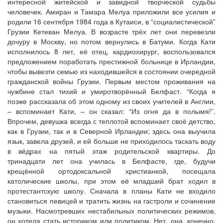
интересной житейской и завидной творческой судьбы
человечек. Амиран и Тамара Мелуа приложили все усилия и
родили 16 сентября 1984 года в Кутаиси, в “социалистической”
Грузии Кетеван Мелуа. В возрасте трёх лет они перевезли
дочуру в Москву, но потом вернулись в Батуми. Когда Кати
исполнилось 8 лет, её отец, кардиохирург, воспользовался
предложением поработать престижной больнице в Ирландии,
чтобы вывезти семью из находившейся в состоянии очередной
гражданской войны Грузии. Первым местом проживания на
чужбине стал тихий и умиротворённый Белфаст. “Когда я
позже рассказала об этом одному из своих учителей в Англии,
– вспоминает Кати, – он сказал: “Из огня да в полымя!”.
Впрочем, девушка всегда с теплотой вспоминает своё детство,
как в Грузии, так и в Северной Ирландии; здесь она выучила
язык, завела друзей, и ей больше не приходилось таскать воду
в вёдрах на пятый этаж родительской квартиры. До
тринадцати лет она училась в Белфасте, где, будучи
крещённой ортодоксальной христианкой, посещала
католические школы, при этом её младший брат ходил в
протестантскую школу. Сначала в планы Кати не входило
становиться певицей и тратить жизнь на гастроли и сочинение
музыки. Насмотревших нестабильных политических режимов,
он хотела стать историком или политиком. Нет, она, конечно,