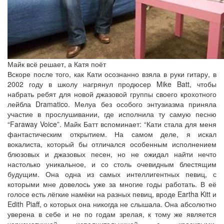
Майк всё решает, а Катя поёт
Вскоре после того, как Кати осознанно взяла в руки гитару, в
2002 году в школу нагрянул продюсер Mike Batt, чтобы
набрать ребят для новой джазовой группы своего крохотного
лейбла Dramatico. Мелуа без особого энтузиазма приняла
участие в прослушивании, где исполнила ту самую песню
“Faraway Voice”. Майк Батт вспоминает: “Кати стала для меня
фантастическим открытием. На самом деле, я искал
вокалиста, который бы отличался особенным исполнением
блюзовых и джазовых песен, но не ожидал найти нечто
настолько уникальное, и со столь очевидным блестящим
будущим. Она одна из самых интеллигентных певиц, с
которыми мне довелось уже за многие годы работать. В её
голосе есть лёгкие намёки на разных певиц, вроде Eartha Kitt и
Edith Piaff, о которых она никогда не слышала. Она абсолютно
уверена в себе и не по годам зрелая, к тому же является