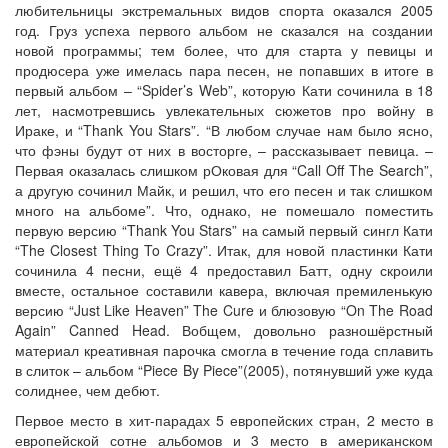
любительницы экстремальных видов спорта оказался 2005
год. Груз успеха первого альбом не сказался на создании
новой программы; тем более, что для старта у певицы и
продюсера уже имелась пара песен, не попавших в итоге в
первый альбом – “Spider’s Web”, которую Кати сочинила в 18
лет, насмотревшись увлекательных сюжетов про войну в
Ираке, и “Thank You Stars”. “В любом случае нам было ясно,
что фэны будут от них в восторге, – рассказывает певица. –
Первая оказалась слишком рОковая для “Call Off The Search”,
а другую сочинил Майк, и решил, что его песен и так слишком
много на альбоме”. Что, однако, не помешало поместить
первую версию “Thank You Stars” на самый первый сингл Кати
“The Closest Thing To Crazy”. Итак, для новой пластинки Кати
сочинила 4 песни, ещё 4 предоставил Батт, одну скроили
вместе, остальное составили кавера, включая премиленькую
версию “Just Like Heaven” The Cure и блюзовую “On The Road
Again” Canned Head. Вобщем, довольно разношёрстный
материал креативная парочка смогла в течение года сплавить
в слиток – альбом “Piece By Piece”(2005), потянувший уже куда
солиднее, чем дебют.
Первое место в хит-парадах 5 европейских стран, 2 место в
европейской сотне альбомов и 3 место в американском