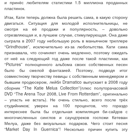
и принёс любителям статистики 1.5 миллиона проданных
пластинок.
Итак, Кати теперь должна была решить сама, в какую сторону
двигаться. Ситуация для молодой исполнительницы, не
смотря на её продажи и популярность, – довольно
отрезвляющая и, в лучшем случае, стимулирующая. Она даже
сыграла в 2007 году небольшую роль в маньячном триллере
“Grindhouse”, исключительно из-за любопытства. Кати сама
признавала, что сочиняет очень медленно, поэтому ожидать
от неё на следующий год даже после такой пластинки, как
“Pictures” полноценного альбома своих собственных песен
было бы смелой фантазией. Поэтому, подводя итог
совместному творчеству певицы с собственным менеджером и
бывшим продюсером, лейбл Dramatico выпускает в 2008 году
сборник “The Katie Melua Collection”(плюс полуторачасовой
DVD “The Arena Tour 2008, Live From Rotterdam”, оригинально
– упасть не встать). Не очень стильно, всего после трёх
студийников; уверен на 100 процентов, что гораздо
интереснее была бы отдельная компиляция би-сайдов с
многочисленных синглов и саундтреков госпожи Кетеван
Мелуа, даже без визуальных подарков. Чего стоит песня
“Market Day In Guernica”! Несколько причин купить эту