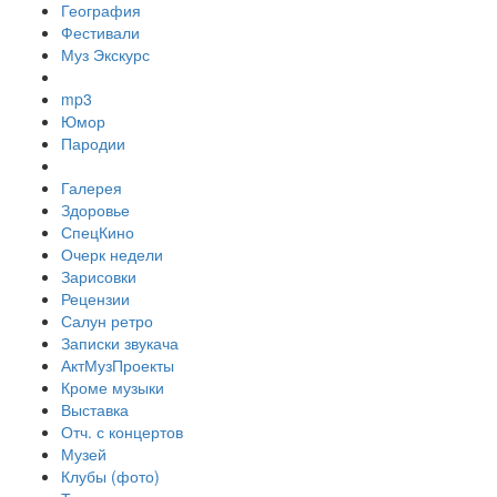
География
Фестивали
Муз Экскурс
mp3
Юмор
Пародии
Галерея
Здоровье
СпецКино
Очерк недели
Зарисовки
Рецензии
Салун ретро
Записки звукача
АктМузПроекты
Кроме музыки
Выставка
Отч. с концертов
Музей
Клубы (фото)