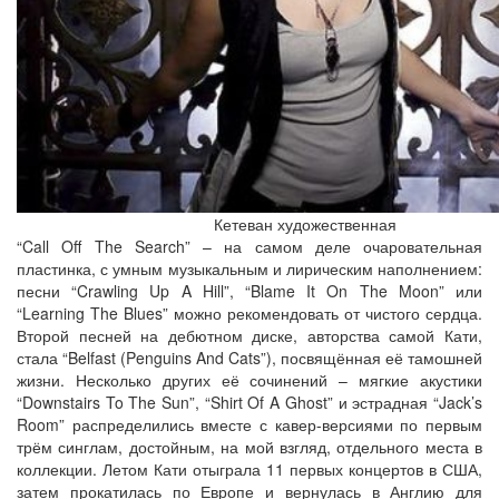
Кетеван художественная
“Call Off The Search” – на самом деле очаровательная
пластинка, с умным музыкальным и лирическим наполнением:
песни “Crawling Up A Hill”, “Blame It On The Moon” или
“Learning The Blues” можно рекомендовать от чистого сердца.
Второй песней на дебютном диске, авторства самой Кати,
стала “Belfast (Penguins And Cats”), посвящённая её тамошней
жизни. Несколько других её сочинений – мягкие акустики
“Downstairs To The Sun”, “Shirt Of A Ghost” и эстрадная “Jack’s
Room” распределились вместе с кавер-версиями по первым
трём синглам, достойным, на мой взгляд, отдельного места в
коллекции. Летом Кати отыграла 11 первых концертов в США,
затем прокатилась по Европе и вернулась в Англию для