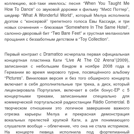
коллекцию, всё-таки имелось: песня “When You Taught Me
How To Dance” со звуковой дорожки к фильму “Миcc Поттер”,
шедевр “What A Wonderful World”, который Мелуа исполнила
дуэтом с “консервой” трепетного голоса Евы Кассиди, и три
новых сочинения – блюзовая “Somewhere In The Same Hotel”,
салонно-дворовый бит “Two Bare Feet” и грустная меланхолия
прощания с беззаботным детством в “Toy Collection”.
Первый контракт с Dramatico исчерпала первая официальная
концертная пластинка Кати “Live At The O2 Arena”(2009),
записанная с небольшим бэндом в ноябре 2008 года в
Германии во время мирового турне, посвящённого альбому
“Pictures”. Виниловая версия и без того обширного концерта
включает в себя дополнительные три трека, а диск, который
лицензировала Португалия, включает в себя бонус-EP с 5
концертными треками, записанными специально для
коммерческой португальской радиостанции Rádio Comercial. В
творческом отношении это логичное завершение важного
отрезка карьеры Мелуа и прекрасная демонстрация
вокальных прелестей хрупкой Кати, а для понимающего
слушателя вообще – облегчение, что она не стала историком.
На концерте певица исполнила под фортепианный