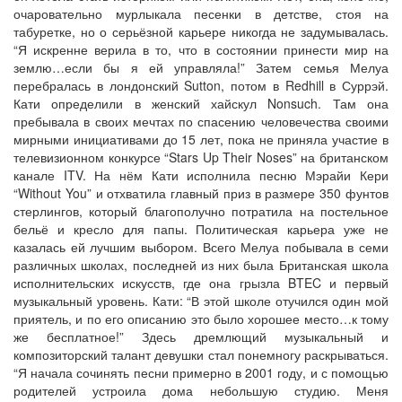
очаровательно мурлыкала песенки в детстве, стоя на
табуретке, но о серьёзной карьере никогда не задумывалась.
“Я искренне верила в то, что в состоянии принести мир на
землю…если бы я ей управляла!” Затем семья Мелуа
перебралась в лондонский Sutton, потом в Redhill в Суррэй.
Кати определили в женский хайскул Nonsuch. Там она
пребывала в своих мечтах по спасению человечества своими
мирными инициативами до 15 лет, пока не приняла участие в
телевизионном конкурсе “Stars Up Their Noses” на британском
канале ITV. На нём Кати исполнила песню Мэрайи Кери
“Without You” и отхватила главный приз в размере 350 фунтов
стерлингов, который благополучно потратила на постельное
бельё и кресло для папы. Политическая карьера уже не
казалась ей лучшим выбором. Всего Мелуа побывала в семи
различных школах, последней из них была Британская школа
исполнительских искусств, где она грызла BTEC и первый
музыкальный уровень. Кати: “В этой школе отучился один мой
приятель, и по его описанию это было хорошее место…к тому
же бесплатное!” Здесь дремлющий музыкальный и
композиторский талант девушки стал понемногу раскрываться.
“Я начала сочинять песни примерно в 2001 году, и с помощью
родителей устроила дома небольшую студию. Меня