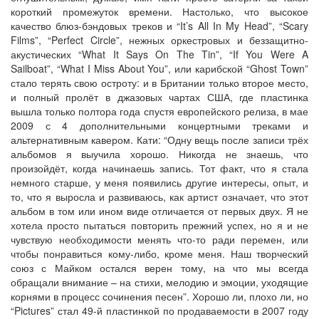
короткий промежуток времени. Настолько, что высокое
качество блюз-бэндовых треков и “It’s All In My Head”, “Scary
Films”, “Perfect Circle”, нежных оркестровых и беззащитно-
акустических “What It Says On The Tin”, “If You Were A
Sailboat”, “What I Miss About You”, или карибской “Ghost Town”
стало терять свою остроту: и в Британии только второе место,
и полный пролёт в джазовых чартах США, где пластинка
вышла только полтора года спустя европейского релиза, в мае
2009 с 4 дополнительными концертными треками и
альтернативным кавером. Кати: “Одну вещь после записи трёх
альбомов я выучила хорошо. Никогда не знаешь, что
произойдёт, когда начинаешь запись. Тот факт, что я стала
немного старше, у меня появились другие интересы, опыт, и
то, что я выросла и развиваюсь, как артист означает, что этот
альбом в том или ином виде отличается от первых двух. Я не
хотела просто пытаться повторить прежний успех, но я и не
чувствую необходимости менять что-то ради перемен, или
чтобы понравиться кому-либо, кроме меня. Наш творческий
союз с Майком остался верен тому, на что мы всегда
обращали внимание – на стихи, мелодию и эмоции, уходящие
корнями в процесс сочинения песен”. Хорошо ли, плохо ли, но
“Pictures” стал 49-й пластинкой по продаваемости в 2007 году