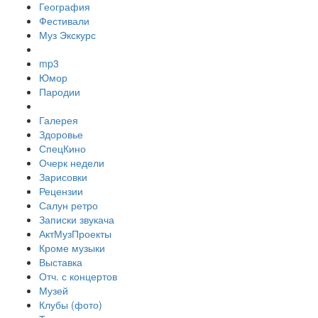
География
Фестивали
Муз Экскурс
mp3
Юмор
Пародии
Галерея
Здоровье
СпецКино
Очерк недели
Зарисовки
Рецензии
Салун ретро
Записки звукача
АктМузПроекты
Кроме музыки
Выставка
Отч. с концертов
Музей
Клубы (фото)