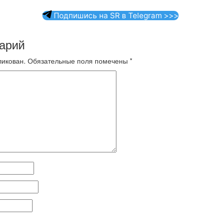
Подпишись на SR в Telegram >>>
арий
ликован.
Обязательные поля помечены
*