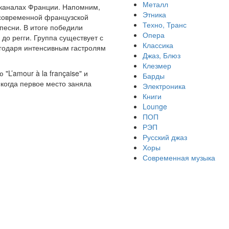
Металл
леканалах Франции. Напомним,
Этника
 современной французской
Техно, Транс
песни. В итоге победили
Опера
до регги. Группа существует с
Классика
агодаря интенсивным гастролям
Джаз, Блюз
Клезмер
L’amour à la française" и
Барды
когда первое место заняла
Электроника
Книги
Lounge
ПОП
РЭП
Русский джаз
Хоры
Современная музыка