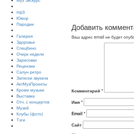
Муз Экскурс
mp3
Юмор
Пародии
Добавить коммент
Галерея
Ваш адрес email не будет опуб
Здоровье
СпецКино
Очерк недели
Зарисовки
Рецензии
Салун ретро
Записки звукача
АктМузПроекты
Кроме музыки
Комментарий
*
Выставка
Отч. с концертов
Имя
*
Музей
Email
*
Клубы (фото)
Тэги
Сайт