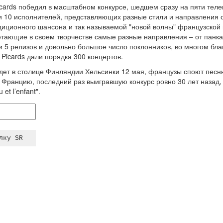
Picards победил в масштабном конкурсе, шедшем сразу на пяти те
и 10 исполнителей, представляющих разные стили и направления
адиционного шансона и так называемой "новой волны" французской 
тающие в своем творчестве самые разные направления – от панка 
и 5 релизов и довольно большое число поклонников, во многом бл
s Picards дали порядка 300 концертов.
ет в столице Финляндии Хельсинки 12 мая, французы споют песню "
Францию, последний раз выигравшую конкурс ровно 30 лет назад, 
et l’enfant".