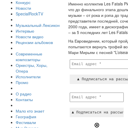
Конкурс
Именно коллектив Les Fatals 
Новости
что до финального этапа дошл
SpecialRockTV
музыки – от рока и рэпа до тр
представители последней, соче
Музыкальный Лексикон
2000 года, имеет в дискографи
Интервью
– за 5 последних лет Les Fatal
Новости видео
На Евровидении, который пройд
Рецензии альбомов
попытаются вернуть трофей во 
Мари Мирьям с песней "L’oiseau 
Современные
композиторы
Оркестры, Хоры,
Опера
Исполнители
Промо
О радио
Контакты
Мало кто знает
География
Фестивали