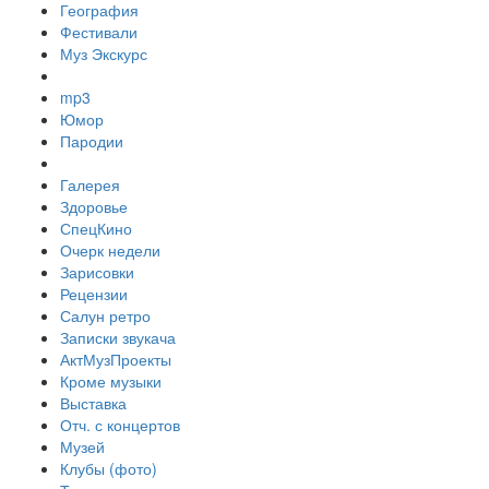
География
Фестивали
Муз Экскурс
mp3
Юмор
Пародии
Галерея
Здоровье
СпецКино
Очерк недели
Зарисовки
Рецензии
Салун ретро
Записки звукача
АктМузПроекты
Кроме музыки
Выставка
Отч. с концертов
Музей
Клубы (фото)