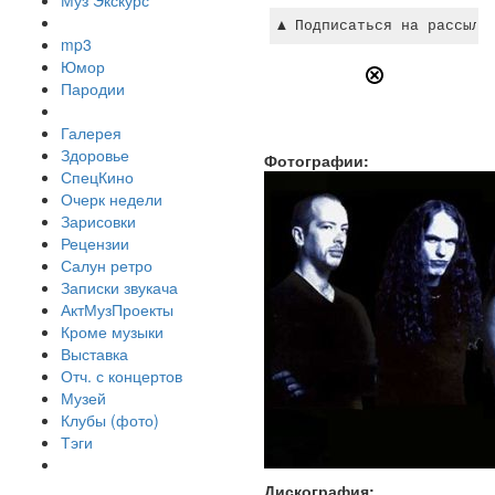
Муз Экскурс
mp3
Юмор
Пародии
Галерея
Здоровье
Фотографии:
СпецКино
Очерк недели
Зарисовки
Рецензии
Салун ретро
Записки звукача
АктМузПроекты
Кроме музыки
Выставка
Отч. с концертов
Музей
Клубы (фото)
Тэги
Дискография: