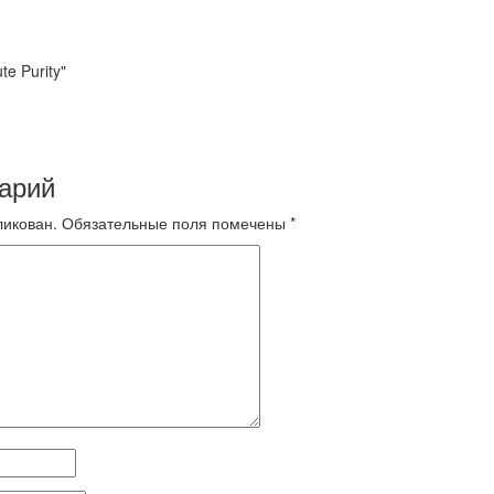
e Purity"
арий
ликован.
Обязательные поля помечены
*