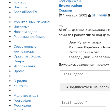
Фотографии
Конкурс
Дискография
Новости
Ссылки
SpecialRockTV
1 января, 2002
SR' Team
Музыкальный Лексикон
Интервью
ALAS – детище американца Эр
Новости видео
семи лет работавшего над дем
Рецензии альбомов
Эрик Рутан – гитара
Современные
Мартина Хорнбахер-Аштн
композиторы
Скотт Хорник – бас
Оркестры, Хоры,
Ховард Дэвис – барабан
Опера
Демо-диск разошелся тиражом в
Исполнители
Промо
О радио
Контакты
Мало кто знает
География
Фестивали