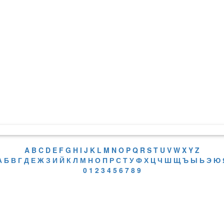
A
B
C
D
E
F
G
H
I
J
K
L
M
N
O
P
Q
R
S
T
U
V
W
X
Y
Z
А
Б
В
Г
Д
Е
Ж
З
И
Й
К
Л
М
Н
О
П
Р
С
Т
У
Ф
Х
Ц
Ч
Ш
Щ
Ъ
Ы
Ь
Э
Ю
0
1
2
3
4
5
6
7
8
9