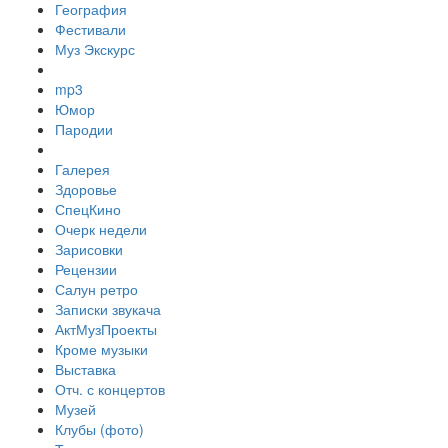
География
Фестивали
Муз Экскурс
mp3
Юмор
Пародии
Галерея
Здоровье
СпецКино
Очерк недели
Зарисовки
Рецензии
Салун ретро
Записки звукача
АктМузПроекты
Кроме музыки
Выставка
Отч. с концертов
Музей
Клубы (фото)