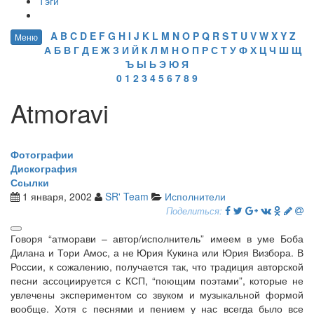
Тэги
A
B
C
D
E
F
G
H
I
J
K
L
M
N
O
P
Q
R
S
T
U
V
W
X
Y
Z
Меню
А
Б
В
Г
Д
Е
Ж
З
И
Й
К
Л
М
Н
О
П
Р
С
Т
У
Ф
Х
Ц
Ч
Ш
Щ
Ъ
Ы
Ь
Э
Ю
Я
0
1
2
3
4
5
6
7
8
9
Atmoravi
Фотографии
Дискография
Ссылки
1 января, 2002
SR' Team
Исполнители
Поделиться:
Говоря “атморави – автор/исполнитель” имеем в уме Боба
Дилана и Тори Амос, а не Юрия Кукина или Юрия Визбора. В
России, к сожалению, получается так, что традиция авторской
песни ассоциируется с КСП, “поющим поэтами”, которые не
увлечены экспериментом со звуком и музыкальной формой
вообще. Хотя с песнями и пением у нас всегда было все