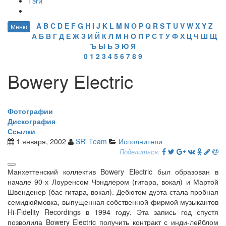
Тэги
A
B
C
D
E
F
G
H
I
J
K
L
M
N
O
P
Q
R
S
T
U
V
W
X
Y
Z
Меню
А
Б
В
Г
Д
Е
Ж
З
И
Й
К
Л
М
Н
О
П
Р
С
Т
У
Ф
Х
Ц
Ч
Ш
Щ
Ъ
Ы
Ь
Э
Ю
Я
0
1
2
3
4
5
6
7
8
9
Bowery Electric
Фотографии
Дискография
Ссылки
1 января, 2002
SR' Team
Исполнители
Поделиться:
Манхеттенский коллектив Bowery Electric был образован в
начале 90-х Лоуренсом Чэндлером (гитара, вокал) и Мартой
Швенденер (бас-гитара, вокал). Дебютом дуэта стала пробная
семидюймовка, выпущенная собственной фирмой музыкантов
Hi-Fidelity Recordings в 1994 году. Эта запись год спустя
позволила Bowery Electric получить контракт с инди-лейблом