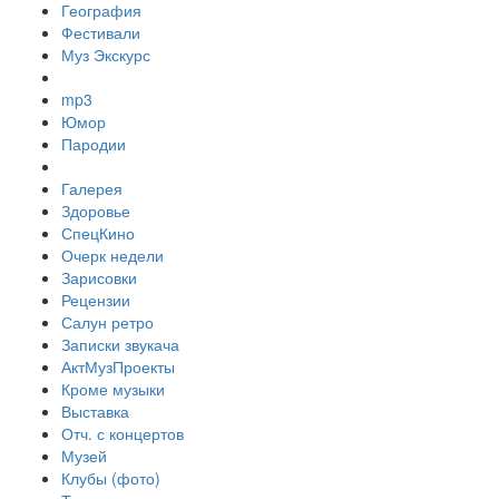
География
Фестивали
Муз Экскурс
mp3
Юмор
Пародии
Галерея
Здоровье
СпецКино
Очерк недели
Зарисовки
Рецензии
Салун ретро
Записки звукача
АктМузПроекты
Кроме музыки
Выставка
Отч. с концертов
Музей
Клубы (фото)