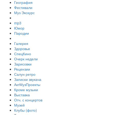
География
Фестивали
Муз Экскурс
mp3
Юмор
Пародии
Галерея
Здоровье
СпецКино
Очерк недели
Зарисовки
Рецензии
Салун ретро
Записки звукача
АктМузПроекты
Кроме музыки
Выставка
Отч. с концертов
Музей
Клубы (фото)