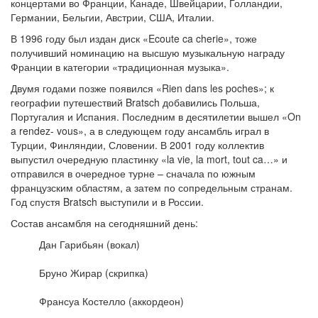
концертами во Франции, Канаде, Швейцарии, Голландии,
Германии, Бельгии, Австрии, США, Италии.
В 1996 году был издан диск «Ecoute ca cherie», тоже
получивший номинацию на высшую музыкальную награду
Франции в категории «традиционная музыка».
Двумя годами позже появился «Rien dans les poches»; к
географии путешествий Bratsch добавились Польша,
Португалия и Испания. Последним в десятилетии вышел «On
a rendez- vous», а в следующем году ансамбль играл в
Турции, Финляндии, Словении. В 2001 году коллектив
выпустил очередную пластинку «la vie, la mort, tout ca…» и
отправился в очередное турне – сначала по южным
французским областям, а затем по сопредельным странам.
Год спустя Bratsch выступили и в России.
Состав ансамбля на сегодняшний день:
Дан Гарибьян (вокал)
Бруно Жирар (скрипка)
Франсуа Костелло (аккордеон)