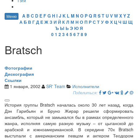
Тэги
A
B
C
D
E
F
G
H
I
J
K
L
M
N
O
P
Q
R
S
T
U
V
W
X
Y
Z
Меню
А
Б
В
Г
Д
Е
Ж
З
И
Й
К
Л
М
Н
О
П
Р
С
Т
У
Ф
Х
Ц
Ч
Ш
Щ
Ъ
Ы
Ь
Э
Ю
Я
0
1
2
3
4
5
6
7
8
9
Bratsch
Фотографии
Дискография
Ссылки
1 января, 2002
SR' Team
Исполнители
Поделиться:
История группы Bratsch началась около 30 лет назад, когда
Дэн Гарибьян и Бруно Жирар решили сформировать
ансамбль, который не замыкался бы в рамках определенного
жанра, исполняя самую разную музыку – от цыганской до
арабской и южноамериканской. В середине 70х Bratsch
выступали с американским певцом и актером Теодором