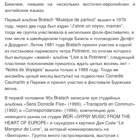
Бикелем, певшим на нескольких восточно-европейских и
английском языках.
Первый альбом Bratsch “Musique de partout” вышел в 1976
году, через два года был издан “J’aime un voyou, maman”,
тогда же группа участвовала в нескольких фолк-фестивалях, в
том числе в швейцарском городе Базель и голландских Делфт
и Дордрехт. Летом 1981 года Bratsch принял участие в одной
из постановок парижского тетра Potiniere, по итогам которого
был выпущен «живой» альбом “Live a la Potiniere”; следующей
пластинки поклонникам пришлось ждать целых восемь лет –
“Notes de Voyages” вышла только в 1989 году. Тогда же
ансамбль целый месяц выступал на подмостках Comedie
Caumartin в Париже и принял участие в фестивале Буржская
весна.
В первой половине 90х Bratsch записали три студийных
альбома «Sans Domicile Fixe» (1990), «Transports en Commun»
(1992) и «Correspondances» (1994), компиляцию для
немецкого рынка на студии WDR «GYPSY MUSIC FROM THE
HEART OF EUROPE» и саундтрек к картине Дая Сийе “Le
Mangeur de Lune”, за который номинировалась на
«Викторию». Группа много гастролировала, выступая с