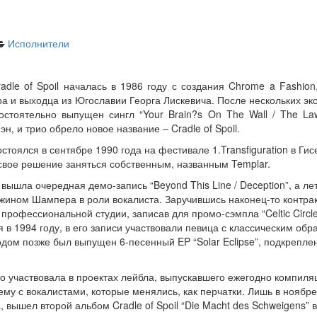
Исполнители
adle of Spoil началась в 1986 году с создания Chrome a Fashion,
а и выходца из Югославии Георга Лискевича. После нескольких эк
остоятельно выпущен сингл “Your Brain?s On The Wall / The Law
, и трио обрело новое название – Cradle of Spoil.
тоялся в сентябре 1990 года на фестивале 1.Transfiguration в Гис
 свое решение заняться собственным, названным Templar.
 вышла очередная демо-запись “Beyond This Line / Deception”, а л
ином Шампера в роли вокалиста. Заручившись наконец-то контрактом
профессиональной студии, записав для промо-сэмпла “Celtic Circle 
в 1994 году, в его записи участвовали певица с классическим об
одом позже был выпущен 6-песенный EP “Solar Eclipse”, подкрепле
о участвовала в проектах лейбла, выпускавшего ежегодно компиляц
ему с вокалистами, которые менялись, как перчатки. Лишь в ноябре
, вышел второй альбом Cradle of Spoil “Die Macht des Schweigens” 