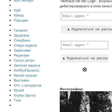
Муз Экскурс
“Vertraue nie der Luge”. Возоб
дебютировавшего в этом качест
mp3
Юмор
Пародии
Галерея
Здоровье
СпецКино
Очерк недели
Зарисовки
Рецензии
Салун ретро
Записки звукача
АктМузПроекты
Кроме музыки
Выставка
Отч. с концертов
Фотографии:
Музей
Клубы (фото)
Тэги