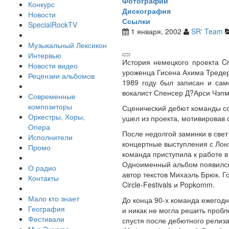
Фотографии
Конкурс
Дискография
Новости
Ссылки
SpecialRockTV
1 января, 2002
SR' Team
Музыкальный Лексикон
Интервью
История немецкого проекта Cr
Новости видео
уроженца Гисена Ахима Тредер
Рецензии альбомов
1989 году был записан и сам
вокалист Спенсер Д?Арси Чэпмэн
Современные
композиторы
Сценический дебют команды сос
Оркестры, Хоры,
ушел из проекта, мотивировав
Опера
После недолгой заминки в свет
Исполнители
концертные выступления с Лонж
Промо
команда приступила к работе в 
Одноименный альбом появился 
О радио
автор текстов Михаэль Брюк. Г
Контакты
Circle-Festivals и Popkomm.
Мало кто знает
До конца 90-х команда ежегодн
География
и никак не могла решить пробл
Фестивали
спустя после дебютного релиза