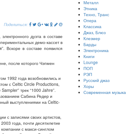
Металл
Этника
Техно, Транс
Опера
Поделиться:
Классика
Джаз, Блюз
 электронного дуэта в составе
Клезмер
спериментальных демо-кассет в
Барды
”. Вскоре в составе появился
Электроника
Книги
Lounge
ене, после которого Чэпмен
ПОП
РЭП
етом 1992 года возобновились и
Русский джаз
 с Celtic Circle Productions,
Хоры
Sampler” трек “1000 Jahre”.
Современная музыка
разованием Сабина Редер и
нный выступлениями на Celtic-
ии с записями своих артистов,
 2003 года, почти десятилетие
в компании с макси-синглом