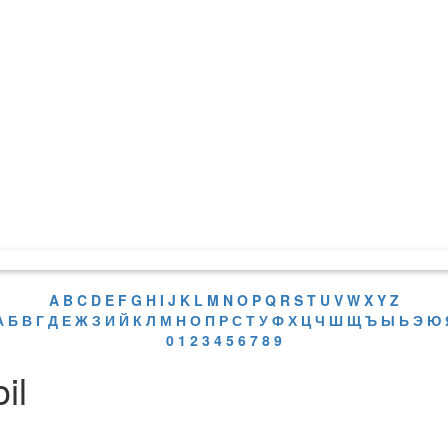
A
B
C
D
E
F
G
H
I
J
K
L
M
N
O
P
Q
R
S
T
U
V
W
X
Y
Z
А
Б
В
Г
Д
Е
Ж
З
И
Й
К
Л
М
Н
О
П
Р
С
Т
У
Ф
Х
Ц
Ч
Ш
Щ
Ъ
Ы
Ь
Э
Ю
0
1
2
3
4
5
6
7
8
9
il