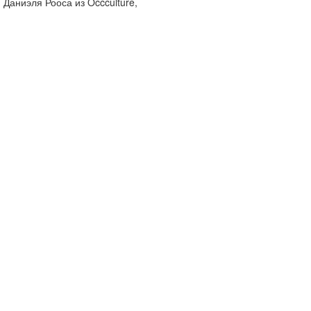
 Даниэля Рооса из Occculture,