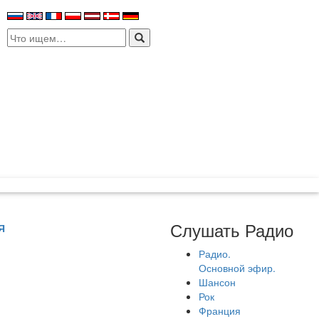
Search
for:
Слушать Радио
Я
Радио.
Основной эфир.
Шансон
Рок
Франция