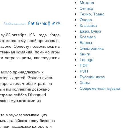
Металл
Этника
Техно, Транс
Опера
Поделиться:
Классика
Джаз, Блюз
у 22 октября 1961 года. Когда
Клезмер
накомство с музыкой произошло,
Барды
насоло, Эрнесту позволялось на
Электроника
бственная команда, помимо игры
Книги
и острова ритм, впоследствии
Lounge
ПОП
РЭП
анасоло принадлежали к
Русский джаз
вятерых детей! Эрнест очень
Хоры
таре с тем, чтобы играть на
Современная музыка
ный им коллектив довольно
 стране лейбла Discomad
лся с музыкантами из
анта в звукозаписывающих
р малагасийского шоу-бизнеса
 при поддержке которого и