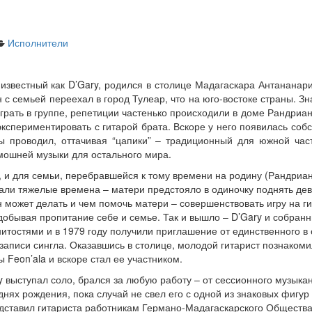
Исполнители
известный как D’Gary, родился в столице Мадагаскара Антананарив
н с семьей переехал в город Тулеар, что на юго-востоке страны. З
играть в группе, репетиции частенько происходили в доме Рандриа
 экспериментировать с гитарой брата. Вскоре у него появилась со
сы проводил, оттачивая “цапики” – традиционный для южной част
мошней музыки для остального мира.
а, и для семьи, перебравшейся к тому времени на родину (Рандри
тали тяжелые времена – матери предстояло в одиночку поднять де
н может делать и чем помочь матери – совершенствовать игру на ги
 добывая пропитание себе и семье. Так и вышло – D’Gary и собран
итостями и в 1979 году получили приглашение от единственного в
записи сингла. Оказавшись в столице, молодой гитарист познакоми
 Feon’ala и вскоре стал ее участником.
y выступал соло, брался за любую работу – от сессионного музык
 днях рождения, пока случай не свел его с одной из знаковых фигу
дставил гитариста работникам Германо-Мадагаскарского Общества,