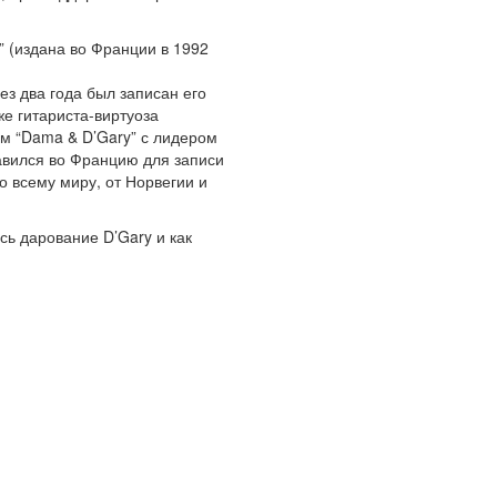
” (издана во Франции в 1992
ез два года был записан его
е гитариста-виртуоза
ом “Dama & D’Gary” с лидером
равился во Францию для записи
 всему миру, от Норвегии и
сь дарование D’Gary и как