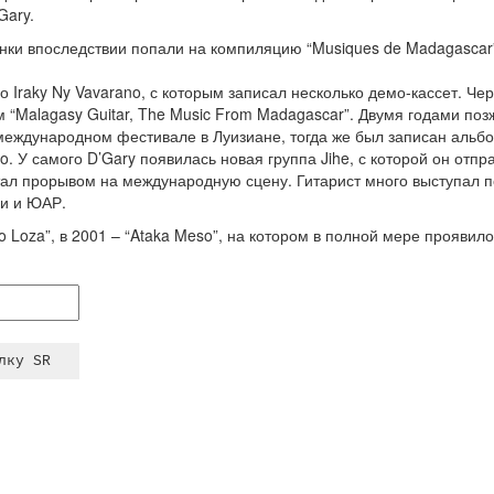
Gary.
инки впоследствии попали на компиляцию “Musiques de Madagascar
о Iraky Ny Vavarano, с которым записал несколько демо-кассет. Чер
“Malagasy Guitar, The Music From Madagascar”. Двумя годами позж
 международном фестивале в Луизиане, тогда же был записан альб
. У самого D’Gary появилась новая группа Jihe, с которой он отп
тал прорывом на международную сцену. Гитарист много выступал по
ии и ЮАР.
 Loza”, в 2001 – “Ataka Meso”, на котором в полной мере проявило