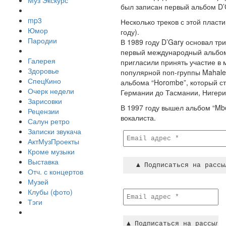
Муз Экскурс
был записан первый альбом D’
mp3
Несколько треков с этой пласт
Юмор
году).
Пародии
В 1989 году D’Gary основал три
первый международный альбом 
Галерея
пригласили принять участие в
Здоровье
популярной поп-группы Mahaleo
СпецКино
альбома “Horombe”, который с
Очерк недели
Германии до Тасмании, Нигер
Зарисовки
В 1997 году вышел альбом “Mbo
Рецензии
вокалиста.
Салун ретро
Записки звукача
АктМузПроекты
Кроме музыки
Выставка
Отч. с концертов
Музей
Клубы (фото)
Тэги