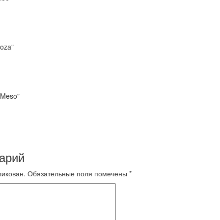
oza"
 Meso"
арий
ликован.
Обязательные поля помечены
*