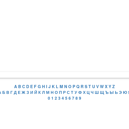
A
B
C
D
E
F
G
H
I
J
K
L
M
N
O
P
Q
R
S
T
U
V
W
X
Y
Z
А
Б
В
Г
Д
Е
Ж
З
И
Й
К
Л
М
Н
О
П
Р
С
Т
У
Ф
Х
Ц
Ч
Ш
Щ
Ъ
Ы
Ь
Э
Ю
0
1
2
3
4
5
6
7
8
9