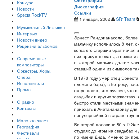
Фотографии
Конкурс
Дискография
Новости
Ссылки
SpecialRockTV
1 января, 2002
SR' Team
Музыкальный Лексикон
Интервью
Эрнест Рандрианасоло, более 
Новости видео
мальчику исполнилось 8 лет, о
Рецензии альбомов
когда его старший брат начал 
них присутствовать, а позже и
Современные
в которой мальчик долгие ча
композиторы
ставший одним из символов та
Оркестры, Хоры,
Опера
В 1978 году умер отец Эрнест
Исполнители
племени бара), в Бетроку, нас
Промо
скоро понял, что лучшее, что о
свадьбах и других торжествах,
О радио
быстро стали местными знамен
Контакты
приехать в Анатананариву для 
популярнейшей в стране группы
Мало кто знает
Во второй половине 80-х D’Gar
География
студиях до игры на свадьбах и
Фестивали
по имени Дида. Именно он пре