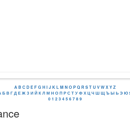
A
B
C
D
E
F
G
H
I
J
K
L
M
N
O
P
Q
R
S
T
U
V
W
X
Y
Z
А
Б
В
Г
Д
Е
Ж
З
И
Й
К
Л
М
Н
О
П
Р
С
Т
У
Ф
Х
Ц
Ч
Ш
Щ
Ъ
Ы
Ь
Э
Ю
0
1
2
3
4
5
6
7
8
9
ance