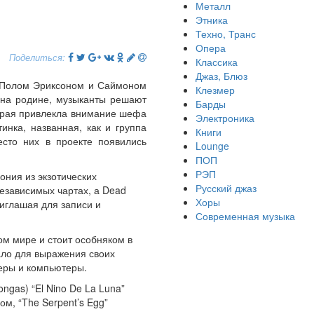
Металл
Этника
Техно, Транс
Опера
Поделиться:
Классика
Джаз, Блюз
, Полом Эриксоном и Саймоном
Клезмер
 на родине, музыканты решают
Барды
торая привлекла внимание шефа
Электроника
нка, названная, как и группа
Книги
сто них в проекте появились
Lounge
ПОП
РЭП
ония из экзотических
Русский джаз
независимых чартах, а Dead
Хоры
риглашая для записи и
Современная музыка
ом мире и стоит особняком в
ало для выражения своих
леры и компьютеры.
ngas) “El Nino De La Luna”
ом, “The Serpent’s Egg”