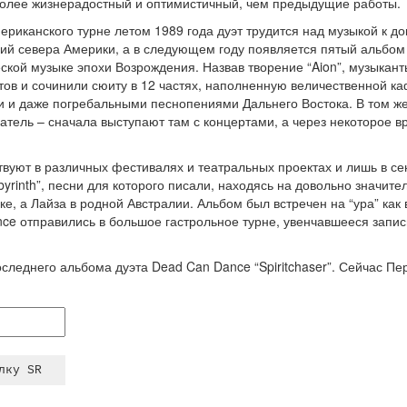
 более жизнерадостный и оптимистичный, чем предыдущие работы.
риканского турне летом 1989 года дуэт трудится над музыкой к д
ий севера Америки, а в следующем году появляется пятый альбо
еской музыке эпохи Возрождения. Назвав творение “Aion”, музыкан
тов и сочинили сюиту в 12 частях, наполненную величественной к
 и даже погребальными песнопениями Дальнего Востока. В том же
атель – сначала выступают там с концертами, а через некоторое 
твуют в различных фестивалях и театральных проектах и лишь в се
byrinth”, песни для которого писали, находясь на довольно значите
е, а Лайза в родной Австралии. Альбом был встречен на “ура” как 
nce отправились в большое гастрольное турне, увенчавшееся запи
оследнего альбома дуэта Dead Can Dance “Spiritchaser”. Сейчас П