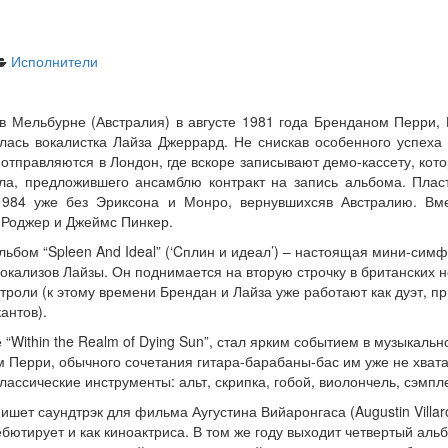
Исполнители
в Мельбурне (Австралия) в августе 1981 года Бренданом Перри
илась вокалистка Лайза Джеррард. Не снискав особенного успеха
и отправляются в Лондон, где вскоре записывают демо-кассету, ко
а, предложившего ансамблю контракт на запись альбома. Пласти
984 уже без Эриксона и Монро, вернувшихсяв Австралию. Вме
т Роджер и Джеймс Пинкер.
альбом “Spleen And Ideal” (‘Cплин и идеал’) – настоящая мини-симф
окализов Лайзы. Он поднимается на вторую строчку в британских 
троли (к этому времени Брендан и Лайза уже работают как дуэт, п
антов).
Within the Realm of Dying Sun”, стал ярким событием в музыкальн
м Перри, обычного сочетания гитара-барабаны-бас им уже не хват
лассические инструменты: альт, скрипка, гобой, виолончель, сэмп
ишет саундтрэк для фильма Аугустина Вийаронгаса (Augustin Villaro
дебютирует и как киноактриса. В том же году выходит четвертый альб