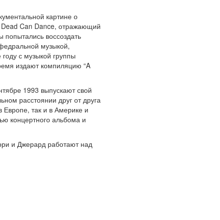
окументальной картине о
м Dead Can Dance, отражающий
ты попытались воссоздать
афедральной музыкой,
 году с музыкой группы
время издают компиляцию “A
нтябре 1993 выпускают свой
льном расстоянии друг от друга
в Европе, так и в Америке и
сью концертного альбома и
ерри и Джерард работают над