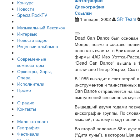
Фотографии
Конкурс
Дискография
Новости
Ссылки
SpecialRockTV
1 января, 2002
SR' Team
Музыкальный Лексикон
Интервью
Dead Can Dance был основан 
Новости видео
Монро, позже в составе появ
Рецензии альбомов
попытать счастья в Британии 
фирмы 4AD Иво Уоттса-Рассел
Современные
“Dead Can Dance” вышла в 1
композиторы
англичане Питер Ульрих, Скот
Оркестры, Хоры,
Опера
В 1985 выходит в свет второй 
Исполнители
инструментов и таинственных в
Промо
Can Dance отправляется на гас
выступлений сессионных музык
О радио
Вышедший двумя годами позже “
Контакты
дискографии группы. По слова
мыслей, поэтому в ход пошли к
Мало кто знает
География
Во второй половине 88го дуэт п
Фестивали
(“Дитя луны”), в котором Lisa 