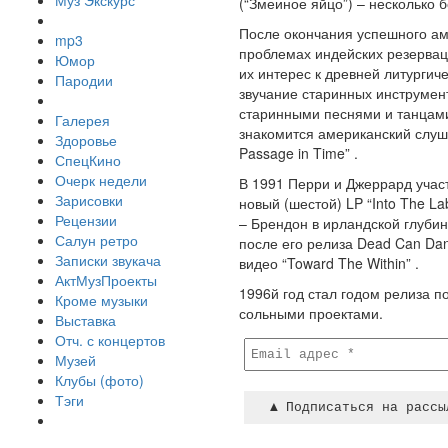
Муз Экскурс
(“Змеиное яйцо”) – несколько
После окончания успешного аме
mp3
проблемах индейских резервац
Юмор
их интерес к древней литургич
Пародии
звучание старинных инструмен
старинными песнями и танцами
Галерея
знакомится американский слуш
Здоровье
Passage in Time” .
СпецКино
Очерк недели
В 1991 Перри и Джеррард учас
Зарисовки
новый (шестой) LP “Into The La
Рецензии
– Брендон в ирландской глубинк
Салун ретро
после его релиза Dead Can Da
Записки звукача
видео “Toward The Within” .
АктМузПроекты
1996й год стал годом релиза п
Кроме музыки
сольными проектами.
Выставка
Отч. с концертов
Музей
Клубы (фото)
Тэги