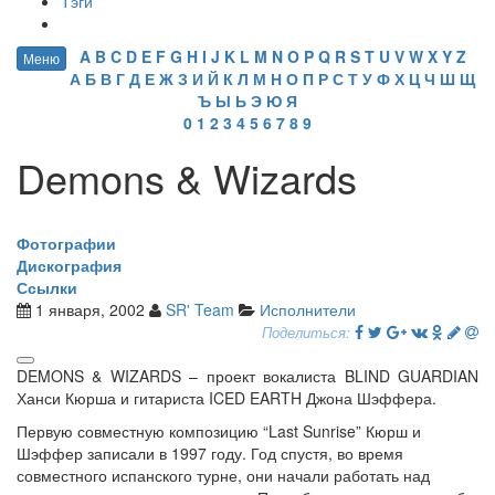
Тэги
A
B
C
D
E
F
G
H
I
J
K
L
M
N
O
P
Q
R
S
T
U
V
W
X
Y
Z
Меню
А
Б
В
Г
Д
Е
Ж
З
И
Й
К
Л
М
Н
О
П
Р
С
Т
У
Ф
Х
Ц
Ч
Ш
Щ
Ъ
Ы
Ь
Э
Ю
Я
0
1
2
3
4
5
6
7
8
9
Demons & Wizards
Фотографии
Дискография
Ссылки
1 января, 2002
SR' Team
Исполнители
Поделиться:
DEMONS & WIZARDS – проект вокалиста BLIND GUARDIAN
Ханси Кюрша и гитариста ICED EARTH Джона Шэффера.
Первую совместную композицию “Last Sunrise” Кюрш и
Шэффер записали в 1997 году. Год спустя, во время
совместного испанского турне, они начали работать над