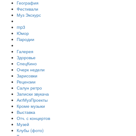
География
Фестивали
Муз Экскурс
mp3
Юмор
Пародии
Галерея
Здоровье
СпецКино
Очерк недели
Зарисовки
Рецензии
Салун ретро
Записки звукача
АктМузПроекты
Кроме музыки
Выставка
Отч. с концертов
Музей
Клубы (фото)