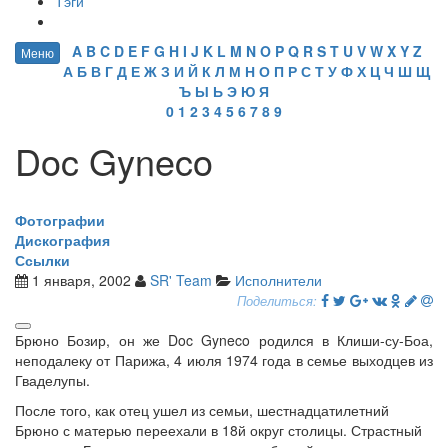
Тэги
A
B
C
D
E
F
G
H
I
J
K
L
M
N
O
P
Q
R
S
T
U
V
W
X
Y
Z
Меню
А
Б
В
Г
Д
Е
Ж
З
И
Й
К
Л
М
Н
О
П
Р
С
Т
У
Ф
Х
Ц
Ч
Ш
Щ
Ъ
Ы
Ь
Э
Ю
Я
0
1
2
3
4
5
6
7
8
9
Doc Gyneco
Фотографии
Дискография
Ссылки
1 января, 2002
SR' Team
Исполнители
Поделиться:
Брюно Бозир, он же Doc Gyneco родился в Клиши-су-Боа,
неподалеку от Парижа, 4 июля 1974 года в семье выходцев из
Гваделупы.
После того, как отец ушел из семьи, шестнадцатилетний
Брюно с матерью переехали в 18й округ столицы. Страстный