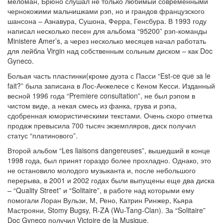
меломан, Брюно слушал не только любимый современными
чернокожими мальчишками рэп, но и грандов французского
шансона – Азнавура, Сушона, Ферра, Генсбура. В 1993 году
написал несколько песен для альбома “95200” рэп-команды
Ministere Amer’s, а через несколько месяцев начал работать
для лейбла Virgin над собственным сольным диском – как Doc
Gyneco.
Больая часть пластинки(кроме дуэта с Пасси “Est-ce que зa le
fait?” была записана в Лос-Анжелесе с Кеном Кесси. Изданный
весной 1996 года “Premiere consultation”, не был рэпом в
чистом виде, а некая смесь из фанка, грува и рэпа,
сдобренная юмористическими текстами. Очень скоро отметка
продаж превысила 700 тысяч экземпляров, диск получил
статус “платинового”.
Второй альбом “Les liaisons dangereuses”, вышедший в конце
1998 года, был принят гораздо более прохладно. Однако, это
не остановило молодого музыканта и, после небольшого
перерыва, в 2001 и 2002 годах были выпущены еще два диска
– “Quality Street” и “Solitaire”, в работе над которыми ему
помогали Лоран Вульзи, М, Рено, Катрин Ринжер, Кьяра
Мастрояни, Stomy Bugsy, R-ZA (Wu-Tang-Clan). За “Solitaire”
Doc Gyneco получил Victoire de la Musique.