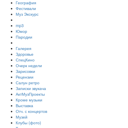
География
Фестивали
Муз Экскурс
mp3
Юмор
Пародии
Галерея
Здоровье
СпецКино
Очерк недели
Зарисовки
Рецензии
Салун ретро
Записки звукача
АктМузПроекты
Кроме музыки
Выставка
Отч. с концертов
Музей
Клубы (фото)