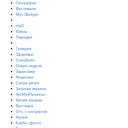
География
Фестивали
Муз Экскурс
mp3
Юмор
Пародии
Галерея
Здоровье
СпецКино
Очерк недели
Зарисовки
Рецензии
Салун ретро
Записки звукача
АктМузПроекты
Кроме музыки
Выставка
Отч. с концертов
Музей
Клубы (фото)