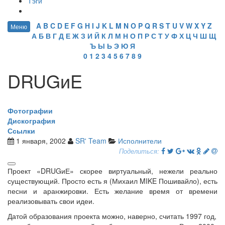
Тэги
A
B
C
D
E
F
G
H
I
J
K
L
M
N
O
P
Q
R
S
T
U
V
W
X
Y
Z
Меню
А
Б
В
Г
Д
Е
Ж
З
И
Й
К
Л
М
Н
О
П
Р
С
Т
У
Ф
Х
Ц
Ч
Ш
Щ
Ъ
Ы
Ь
Э
Ю
Я
0
1
2
3
4
5
6
7
8
9
DRUGиE
Фотографии
Дискография
Ссылки
1 января, 2002
SR' Team
Исполнители
Поделиться:
Проект «DRUGиЕ» скорее виртуальный, нежели реально
существующий. Просто есть я (Михаил MIKE Пошивайло), есть
песни и аранжировки. Есть желание время от времени
реализовывать свои идеи.
Датой образования проекта можно, наверно, считать 1997 год,