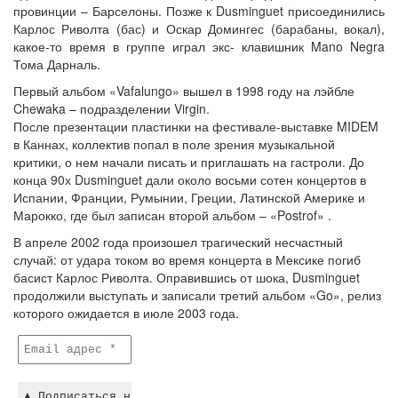
провинции – Барселоны. Позже к Dusminguet присоединились
Карлос Риволта (бас) и Оскар Домингес (барабаны, вокал),
какое-то время в группе играл экс- клавишник Mano Negra
Тома Дарналь.
Первый альбом «Vafalungo» вышел в 1998 году на лэйбле
Chewaka – подразделении Virgin.
После презентации пластинки на фестивале-выставке MIDEM
в Каннах, коллектив попал в поле зрения музыкальной
критики, о нем начали писать и приглашать на гастроли. До
конца 90х Dusminguet дали около восьми сотен концертов в
Испании, Франции, Румынии, Греции, Латинской Америке и
Марокко, где был записан второй альбом – «Postrof» .
В апреле 2002 года произошел трагический несчастный
случай: от удара током во время концерта в Мексике погиб
басист Карлос Риволта. Оправившись от шока, Dusminguet
продолжили выступать и записали третий альбом «Go», релиз
которого ожидается в июле 2003 года.