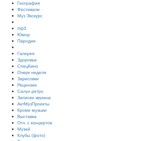
География
Фестивали
Муз Экскурс
mp3
Юмор
Пародии
Галерея
Здоровье
СпецКино
Очерк недели
Зарисовки
Рецензии
Салун ретро
Записки звукача
АктМузПроекты
Кроме музыки
Выставка
Отч. с концертов
Музей
Клубы (фото)