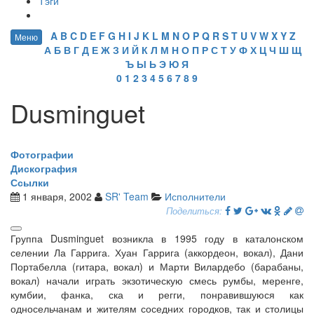
Тэги
A
B
C
D
E
F
G
H
I
J
K
L
M
N
O
P
Q
R
S
T
U
V
W
X
Y
Z
Меню
А
Б
В
Г
Д
Е
Ж
З
И
Й
К
Л
М
Н
О
П
Р
С
Т
У
Ф
Х
Ц
Ч
Ш
Щ
Ъ
Ы
Ь
Э
Ю
Я
0
1
2
3
4
5
6
7
8
9
Dusminguet
Фотографии
Дискография
Ссылки
1 января, 2002
SR' Team
Исполнители
Поделиться:
Группа Dusminguet возникла в 1995 году в каталонском
селении Ла Гаррига. Хуан Гаррига (аккордеон, вокал), Дани
Портабелла (гитара, вокал) и Марти Вилардебо (барабаны,
вокал) начали играть экзотическую смесь румбы, меренге,
кумбии, фанка, ска и регги, понравившуюся как
односельчанам и жителям соседних городков, так и столицы