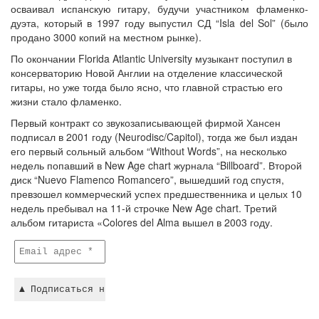
осваивал испанскую гитару, будучи участником фламенко-
дуэта, который в 1997 году выпустил СД “Isla del Sol” (было
продано 3000 копий на местном рынке).
По окончании Florida Atlantic University музыкант поступил в
консерваторию Новой Англии на отделение классической
гитары, но уже тогда было ясно, что главной страстью его
жизни стало фламенко.
Первый контракт со звукозаписывающей фирмой Хансен
подписал в 2001 году (Neurodisc/Capitol), тогда же был издан
его первый сольный альбом “Without Words”, на несколько
недель попавший в New Age chart журнала “Billboard”. Второй
диск “Nuevo Flamenco Romancero”, вышедший год спустя,
превзошел коммерческий успех предшественника и целых 10
недель пребывал на 11-й строчке New Age chart. Третий
альбом гитариста «Colores del Alma вышел в 2003 году.