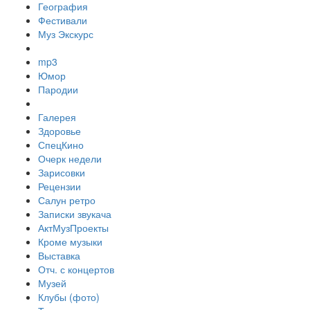
География
Фестивали
Муз Экскурс
mp3
Юмор
Пародии
Галерея
Здоровье
СпецКино
Очерк недели
Зарисовки
Рецензии
Салун ретро
Записки звукача
АктМузПроекты
Кроме музыки
Выставка
Отч. с концертов
Музей
Клубы (фото)