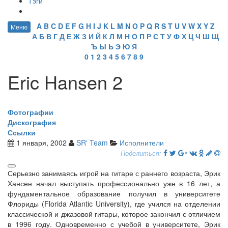
Тэги
A
B
C
D
E
F
G
H
I
J
K
L
M
N
O
P
Q
R
S
T
U
V
W
X
Y
Z
Меню
А
Б
В
Г
Д
Е
Ж
З
И
Й
К
Л
М
Н
О
П
Р
С
Т
У
Ф
Х
Ц
Ч
Ш
Щ
Ъ
Ы
Ь
Э
Ю
Я
0
1
2
3
4
5
6
7
8
9
Eric Hansen 2
Фотографии
Дискография
Ссылки
1 января, 2002
SR' Team
Исполнители
Поделиться:
Серьезно занимаясь игрой на гитаре с раннего возраста, Эрик
Хансен начал выступать профессионально уже в 16 лет, а
фундаментальное образование получил в университете
Флориды (Florida Atlantic University), где учился на отделении
классической и джазовой гитары, которое закончил с отличием
в 1996 году. Одновременно с учебой в университете, Эрик