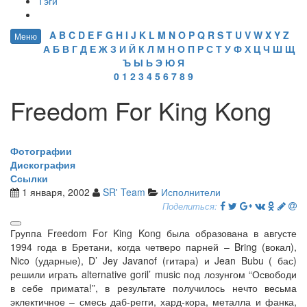
Тэги
A
B
C
D
E
F
G
H
I
J
K
L
M
N
O
P
Q
R
S
T
U
V
W
X
Y
Z
Меню
А
Б
В
Г
Д
Е
Ж
З
И
Й
К
Л
М
Н
О
П
Р
С
Т
У
Ф
Х
Ц
Ч
Ш
Щ
Ъ
Ы
Ь
Э
Ю
Я
0
1
2
3
4
5
6
7
8
9
Freedom For King Kong
Фотографии
Дискография
Ссылки
1 января, 2002
SR' Team
Исполнители
Поделиться:
Группа Freedom For King Kong была образована в августе
1994 года в Бретани, когда четверо парней – Bring (вокал),
Nico (ударные), D’ Jey Javanof (гитара) и Jean Bubu ( бас)
решили играть alternative goril’ music под лозунгом “Освободи
в себе примата!”, в результате получилось нечто весьма
эклектичное – смесь даб-регги, хард-кора, металла и фанка,