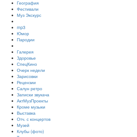
География
Фестивали
Муз Экскурс
mp3
Юмор
Пародии
Галерея
Здоровье
СпецКино
Очерк недели
Зарисовки
Рецензии
Салун ретро
Записки звукача
АктМузПроекты
Кроме музыки
Выставка
Отч. с концертов
Музей
Клубы (фото)