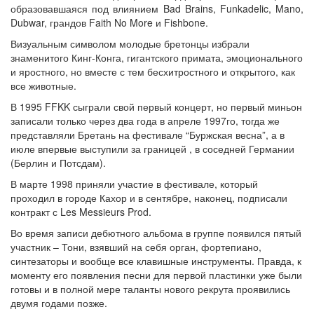
образовавшаяся под влиянием Bad Brains, Funkadelic, Mano,
Dubwar, грандов Faith No More и Fishbone.
Визуальным символом молодые бретонцы избрали
знаменитого Кинг-Конга, гигантского примата, эмоционального
и яростного, но вместе с тем бесхитростного и открытого, как
все животные.
В 1995 FFKK сыграли свой первый концерт, но первый миньон
записали только через два года в апреле 1997го, тогда же
представляли Бретань на фестивале “Буржская весна”, а в
июле впервые выступили за границей , в соседней Германии
(Берлин и Потсдам).
В марте 1998 приняли участие в фестивале, который
проходил в городе Кахор и в сентябре, наконец, подписали
контракт с Les Messieurs Prod.
Во время записи дебютного альбома в группе появился пятый
участник – Тони, взявший на себя орган, фортепиано,
синтезаторы и вообще все клавишные инструменты. Правда, к
моменту его появления песни для первой пластинки уже были
готовы и в полной мере таланты нового рекрута проявились
двумя годами позже.