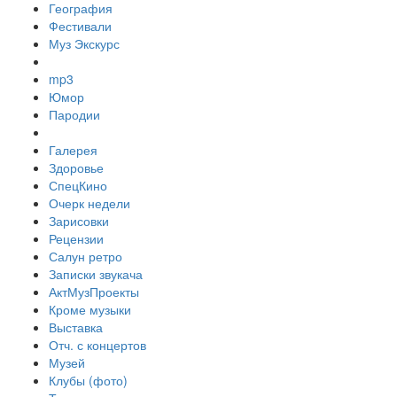
География
Фестивали
Муз Экскурс
mp3
Юмор
Пародии
Галерея
Здоровье
СпецКино
Очерк недели
Зарисовки
Рецензии
Салун ретро
Записки звукача
АктМузПроекты
Кроме музыки
Выставка
Отч. с концертов
Музей
Клубы (фото)