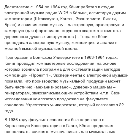
Десятилетие с 1954 по 1964 год Кёниг работал в студии
электронной музыки радио WDR в Кёльне, ассистируя другим
композиторам (Штокхаузен, Кагель, Эвангелисти, Лигети,
Брюн) и сочиняя свою музыку – электронную, оркестровую и
камерную (для фортепиано, струнного квартета и квинтета
деревянных духовых инструментов ) . Тогда же Кёниг
преподавал электронную музыку, композицию и анализ в
местной высшей музыкальной школе.
Преподавая в Боннском Университете в 1963-1964 годах,
Кёниг проводил компьютерные исследования, на основе
которых возникла программа для систематизации методов
композиции «Проект 1». Эксперименты с электронной музыкой
показали, что производство музыкальной продукции может
быть частично «механизировано», доверено машинам –
генераторам, звукозаписывающим устройствам и.т.п. Свои
исследования композитор продолжил на факультете
сонологии Утрехтского университета, который возглавлял 22
года.
В 1986 году факультет сонологии был переведен в
Королевскую Консерваторию в Гааге, Кёниг продолжал
преподавать, сочинять музыку, писать для музыкальных