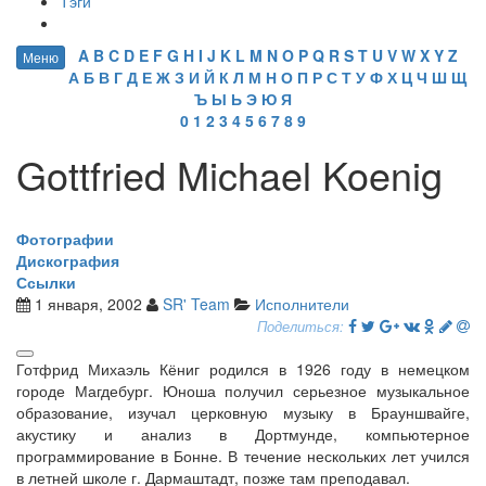
Тэги
A
B
C
D
E
F
G
H
I
J
K
L
M
N
O
P
Q
R
S
T
U
V
W
X
Y
Z
Меню
А
Б
В
Г
Д
Е
Ж
З
И
Й
К
Л
М
Н
О
П
Р
С
Т
У
Ф
Х
Ц
Ч
Ш
Щ
Ъ
Ы
Ь
Э
Ю
Я
0
1
2
3
4
5
6
7
8
9
Gottfried Michael Koenig
Фотографии
Дискография
Ссылки
1 января, 2002
SR' Team
Исполнители
Поделиться:
Готфрид Михаэль Кёниг родился в 1926 году в немецком
городе Магдебург. Юноша получил серьезное музыкальное
образование, изучал церковную музыку в Брауншвайге,
акустику и анализ в Дортмунде, компьютерное
программирование в Бонне. В течение нескольких лет учился
в летней школе г. Дармаштадт, позже там преподавал.