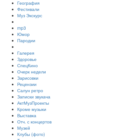
География
Фестивали
Муз Экскурс
mp3
Юмор
Пародии
Галерея
Здоровье
СпецКино
Очерк недели
Зарисовки
Рецензии
Салун ретро
Записки звукача
АктМузПроекты
Кроме музыки
Выставка
Отч. с концертов
Музей
Клубы (фото)