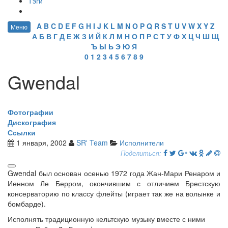
Тэги
A
B
C
D
E
F
G
H
I
J
K
L
M
N
O
P
Q
R
S
T
U
V
W
X
Y
Z
Меню
А
Б
В
Г
Д
Е
Ж
З
И
Й
К
Л
М
Н
О
П
Р
С
Т
У
Ф
Х
Ц
Ч
Ш
Щ
Ъ
Ы
Ь
Э
Ю
Я
0
1
2
3
4
5
6
7
8
9
Gwendal
Фотографии
Дискография
Ссылки
1 января, 2002
SR' Team
Исполнители
Поделиться:
Gwendal был основан осенью 1972 года Жан-Мари Ренаром и
Иенном Ле Берром, окончившим с отличием Брестскую
консерваторию по классу флейты (играет так же на волынке и
бомбарде).
Исполнять традиционную кельтскую музыку вместе с ними