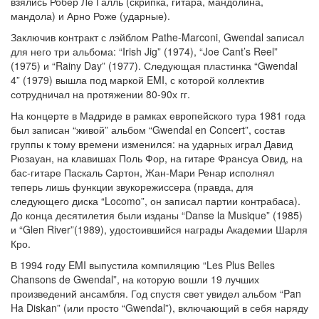
взялись Робер Ле Галль (скрипка, гитара, мандолина,
мандола) и Арно Роже (ударные).
Заключив контракт с лэйблом Pathe-Marconi, Gwendal записал
для него три альбома: “Irish Jig” (1974), “Joe Cant’s Reel”
(1975) и “Rainy Day” (1977). Следующая пластинка “Gwendal
4” (1979) вышла под маркой EMI, с которой коллектив
сотрудничал на протяжении 80-90х гг.
На концерте в Мадриде в рамках европейского тура 1981 года
был записан “живой” альбом “Gwendal en Concert”, состав
группы к тому времени изменился: на ударных играл Давид
Рюзауан, на клавишах Поль Фор, на гитаре Франсуа Овид, на
бас-гитаре Паскаль Сартон, Жан-Мари Ренар исполнял
теперь лишь функции звукорежиссера (правда, для
следующего диска “Locomo”, он записал партии контрабаса).
До конца десятилетия были изданы “Danse la Musique” (1985)
и “Glen River”(1989), удостоившийся награды Академии Шарля
Кро.
В 1994 году EMI выпустила компиляцию “Les Plus Belles
Chansons de Gwendal”, на которую вошли 19 лучших
произведений ансамбля. Год спустя свет увидел альбом “Pan
Ha Diskan” (или просто “Gwendal”), включающий в себя наряду