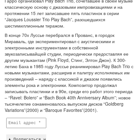
Гарро организовал Play Bach Trio, сочетавшее в своей музыке
классическую основу с джазовыми импровизациями и на
протяжении 15 лет записавшее пять пластинок в серии
“Jacques Loussier Trio Play Bach”, разошедшихся
шестимиллионным тиражом.
В конце 70х Луссье перебрался в Прованс, в городок
Мираваль, где экспериментировал с акустическими и
электронными инструментами в собственной
звукозаписывайщей студии, периодически предоставляя ее
другим музыкантам (Pink Floyd, Стинг, Элтон Джон). К 300-
летию Баха в 1985 году Луссье реанимировал Play Bach Trio с
новыми музыкантами, расширив и палитру исполняемых им
произведений – наряду с классикой и джазом появились
элементы рока и электроники. Композитор продолжал
записывать пластинки и в 90е, среди его работ этого периода
– “Ravel: Bolero” и “Bach Book 40th Anniversary Album”; новое
тысячелетие ознаменовалось выпуском дисков “Goldberg
Variations”(2000) и “Baroque Favorites”(2001).