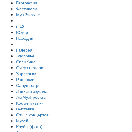
География
Фестивали
Муз Экскурс
mp3
Юмор
Пародии
Галерея
Здоровье
СпецКино
Очерк недели
Зарисовки
Рецензии
Салун ретро
Записки звукача
АктМузПроекты
Кроме музыки
Выставка
Отч. с концертов
Музей
Клубы (фото)