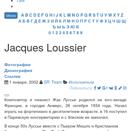
Тэги
A
B
C
D
E
F
G
H
I
J
K
L
M
N
O
P
Q
R
S
T
U
V
W
X
Y
Z
Меню
А
Б
В
Г
Д
Е
Ж
З
И
Й
К
Л
М
Н
О
П
Р
С
Т
У
Ф
Х
Ц
Ч
Ш
Щ
Ъ
Ы
Ь
Э
Ю
Я
0
1
2
3
4
5
6
7
8
9
Jacques Loussier
Фотографии
Дискография
Ссылки
1 января, 2002
SR' Team
Исполнители
Поделиться:
Композитор и пианист Жак Луссье родился на юго-западе
Франции, в городке Анжерс, 26 октября 1934 года. Начал
играть на фортепиано в десятилетнем возрасте, в 16 поступил
в Парижскую консерваторию и с блеском ее закончил.
В конце 50х Луссье вместе с Пьером Мишло и Кристианом