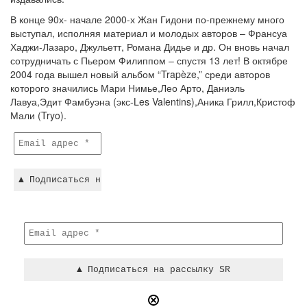
В конце 90х- начале 2000-х Жан Гидони по-прежнему много
выступал, исполняя материал и молодых авторов – Франсуа
Хаджи-Лазаро, Джульетт, Романа Дидье и др. Он вновь начал
сотрудничать с Пьером Филиппом – спустя 13 лет! В октябре
2004 года вышел новый альбом “Trapèze,” среди авторов
которого значились Мари Нимье,Лео Арто, Даниэль
Лавуа,Эдит Фамбуэна (экс-Les Valentins),Аника Грилл,Кристоф
Мали (Tryo).