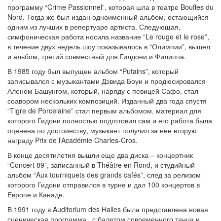
программу “Crime Passionnel”, которая шла в театре Bouffes du
Nord. Тогда же был издан одноименный альбом, остающийся
одним из лучших в репертуаре артиста. Следующая,
симфоническая работа носила название “Le rouge et le rose”,
в течение двух недель шоу показывалось в “Олимпии”, вышел
и альбом, третий совместный для Гилдони и Филиппа.
В 1985 году был выпущен альбом “Putains”, который
записывался с музыкантами Дэвида Боуи и продюсировался
Аленом Башунгом, который, наряду с певицей Сафо, стал
соавором нескольких композиций. Изданный два года спустя
“Tigre de Porcelaine” стал первым альбомом, материал для
которого Гидони полностью подготовил сам и его работа была
оценена по достоинству, музыкант получил за нее вторую
награду Prix de l’Académie Charles-Cros.
В конце десятилетия вышли еще два диска – концертник
“Concert 89”, записанный в Théâtre en Rond, и студийный
альбом “Aux tourniquets des grands cafés”, след за релизом
которого Гидони отправился в турне и дал 100 концертов в
Европе и Канаде.
В 1991 году в Auditorium des Halles была представлена новая
сценическая программа , с балетом современного танца и