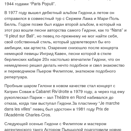
1944 годами “Paris Populi”.
В 1977 году вышел дебютный альбом Гидони,а летом он
отправился в совместный тур с Сержем Лама и Мари-Поль
Белль. Годом позже был издан второй альбом, в который на
этот раз вошли песни авторства самого Гидони, как то “Nana” и
“Il pleut sur Bali”, но певец по-прежнему не мог найти себя,
свой собственный стиль, который удовлетворял бы его
амбиции, как артиста. Озарение снизошло после концерта
немецкой певицы Ингрид Кавен, песни которой в стиле
берлинских кабаре 20х настолько впечатили Гидони, что он
немедленно решил делать нечто подобное и свел знакомство
и переводчиком Пьером Филиппом, знаткоком подобного
репертуара.
Пробным шаром Гилони в новом качестве стал концерт с
Катрин Соваж в Cabaret Riv’droite в 1979 году, а через год ему
рукоплескал Париж – зал Théâtre en Rond набивался до
отказа, когда там выступал Гидони.За пластинку “Je marche
dans les villes” певец был удостоен в 1981 году Prix de
l’Académie Charles-Cros.
Следующей осенью Гидони с Филиппом и мастером
аргентинского танго Астором Пьяццолой подготовили новую