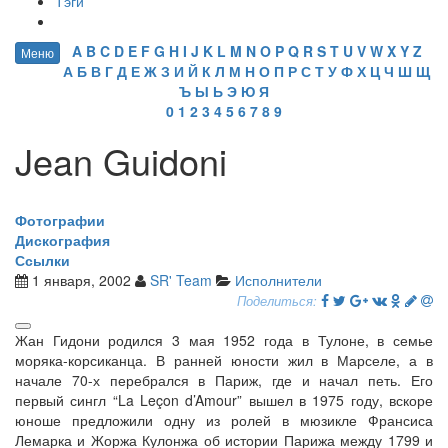
Тэги
A
B
C
D
E
F
G
H
I
J
K
L
M
N
O
P
Q
R
S
T
U
V
W
X
Y
Z
Меню
А
Б
В
Г
Д
Е
Ж
З
И
Й
К
Л
М
Н
О
П
Р
С
Т
У
Ф
Х
Ц
Ч
Ш
Щ
Ъ
Ы
Ь
Э
Ю
Я
0
1
2
3
4
5
6
7
8
9
Jean Guidoni
Фотографии
Дискография
Ссылки
1 января, 2002
SR' Team
Исполнители
Поделиться:
Жан Гидони родился 3 мая 1952 года в Тулоне, в семье
моряка-корсиканца. В ранней юности жил в Марселе, а в
начале 70-х перебрался в Париж, где и начал петь. Его
первый сингл “La Leçon d’Amour” вышел в 1975 году, вскоре
юноше предложили одну из ролей в мюзикле Франсиса
Лемарка и Жоржа Кулонжа об истории Парижа между 1799 и