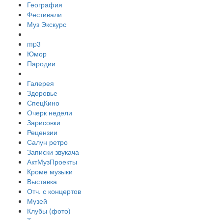
География
Фестивали
Муз Экскурс
mp3
Юмор
Пародии
Галерея
Здоровье
СпецКино
Очерк недели
Зарисовки
Рецензии
Салун ретро
Записки звукача
АктМузПроекты
Кроме музыки
Выставка
Отч. с концертов
Музей
Клубы (фото)