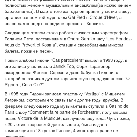
полностью женским музыкальным ансамблем(за исключением
барабанщика). В марте того же года он принял участие в шоу,
организованном гей-журналом Gai-Pied в Cirque d’Hiver, а
позже дал концерт на родине предков – Корсике.
Следующим этапом стала работа с известным хореографом
Роланом Пети, поставившим в Opera Garnier шоу “Les Rendez-
Vous de Prévert et Kosma”, ставшим своеобразным миксом
балета, поэзии и песни.
Новый альбом Гидони “Cas particuliers” вышел в 1993 году, в
его записи участвовали Janick Top, Серж Паратонер,
аккордеонист Филипп Сервэн и даже бабушка Гидони, с
которой он записал дуэтом корсиканскую народную песню “O
Signore, Cosa C’e?”
В 1995 году Гидони записал пластинку “Vertigo” с Мишелем
Леграном, скоторым его связывали долгие годы дружбы. В
феврале следующего года музыканты выступили в Casino de
Paris с шоу “Comment faire partie de l’orchestre”, получившим
позже Victoire de la Musique, как лучшее шоу года. Чуть позже,
к 20-летию творческой деятельности, была издана
компиляция из 18 треков Гилони, 4 из которых ранее не
издавались.