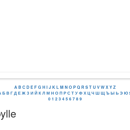
A
B
C
D
E
F
G
H
I
J
K
L
M
N
O
P
Q
R
S
T
U
V
W
X
Y
Z
А
Б
В
Г
Д
Е
Ж
З
И
Й
К
Л
М
Н
О
П
Р
С
Т
У
Ф
Х
Ц
Ч
Ш
Щ
Ъ
Ы
Ь
Э
Ю
0
1
2
3
4
5
6
7
8
9
ylle