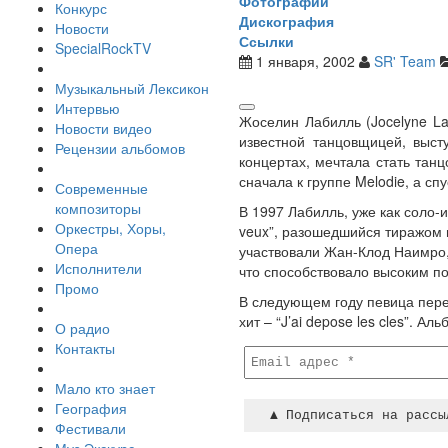
Фотографии
Конкурс
Дискография
Новости
Ссылки
SpecialRockTV
1 января, 2002
SR' Team
Музыкальный Лексикон
Интервью
Жоселин Лабилль (Jocelyne La
Новости видео
известной танцовщицей, выст
Рецензии альбомов
концертах, мечтала стать тан
сначала к группе Melodie, а сп
Современные
композиторы
В 1997 Лабилль, уже как соло-
Оркестры, Хоры,
veux”, разошедшийся тиражом в
Опера
участвовали Жан-Клод Наимро, 
Исполнители
что способствовало высоким п
Промо
В следующем году певица перее
хит – “J’ai depose les cles”. А
О радио
Контакты
Мало кто знает
География
Фестивали