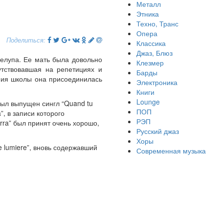
Металл
Этника
Техно, Транс
Опера
Поделиться:
Классика
Джаз, Блюз
делупа. Ее мать была довольно
Клезмер
утствовавшая на репетициях и
Барды
ания школы она присоединилась
Электроника
Книги
Lounge
 был выпущен сингл “Quand tu
ПОП
, в записи которого
РЭП
rra” был принят очень хорошо,
Русский джаз
Хоры
e lumiere”, вновь содержавший
Современная музыка