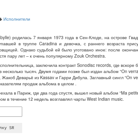
Исполнители
bylle) родилась 7 января 1973 года в Сен-Клоде, на острове Гва
упавшей в труппе Caradina и девочка, с раннего возраста прис
цовщицей. Однако судьбой ей было уготовано иное: после оконч
устя пару лет – к очень популярному Zouk Orchestra.
исполнительница, заключила контракт Sonodisc records, где вскоре
 несколько тысяч. Двумя годами позже был издан альбом “On verra”
Жакоб Деварьё из Kassav и Гарри Дибула. Заглавный сингл “On ve
оказателям продаж альбома в целом .
хала в Париж, где два года спустя, вышел новый альбом “Ma petit
льбом в течение 12 недель возглавлял чарты West Indian music.