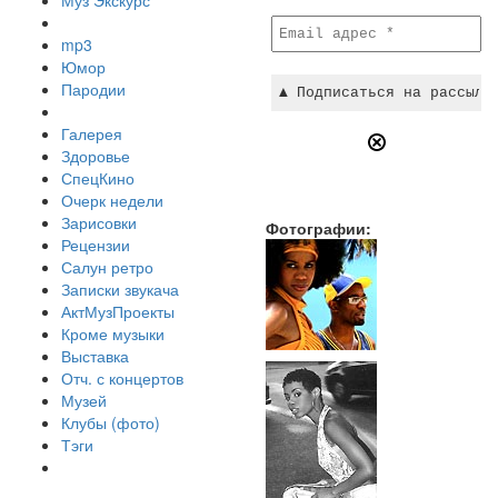
Муз Экскурс
mp3
Юмор
Пародии
Галерея
Здоровье
СпецКино
Очерк недели
Зарисовки
Фотографии:
Рецензии
Салун ретро
Записки звукача
АктМузПроекты
Кроме музыки
Выставка
Отч. с концертов
Музей
Клубы (фото)
Тэги