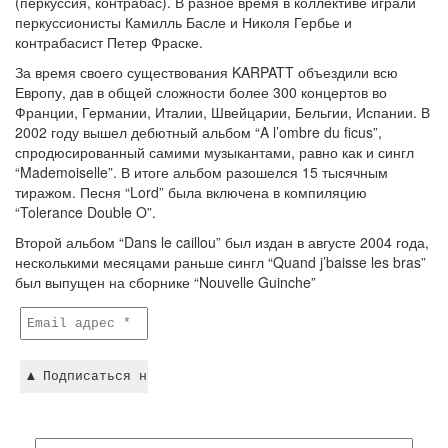
(перкуссия, контрабас). В разное время в коллективе играли
перкуссионисты Камилль Басле и Николя Гербье и
контрабасист Петер Фраске.
За время своего существования KARPATT объездили всю
Европу, дав в общей сложности более 300 концертов во
Франции, Германии, Италии, Швейцарии, Бельгии, Испании. В
2002 году вышел дебютный альбом “A l’ombre du ficus”,
спродюсированный самими музыкантами, равно как и сингл
“Mademoiselle”. В итоге альбом разошелся 15 тысячным
тиражом. Песня “Lord” была включена в компиляцию
“Tolerance Double O”.
Второй альбом “Dans le caillou” был издан в августе 2004 года,
несколькими месяцами раньше сингл “Quand j’baisse les bras”
был выпущен на сборнике “Nouvelle Guinche”