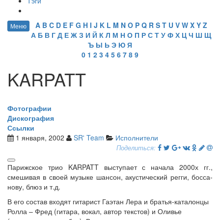
Тэги
A
B
C
D
E
F
G
H
I
J
K
L
M
N
O
P
Q
R
S
T
U
V
W
X
Y
Z
Меню
А
Б
В
Г
Д
Е
Ж
З
И
Й
К
Л
М
Н
О
П
Р
С
Т
У
Ф
Х
Ц
Ч
Ш
Щ
Ъ
Ы
Ь
Э
Ю
Я
0
1
2
3
4
5
6
7
8
9
KARPATT
Фотографии
Дискография
Ссылки
1 января, 2002
SR' Team
Исполнители
Поделиться:
Парижское трио KARPATT выступает с начала 2000х гг.,
смешивая в своей музыке шансон, акустический регги, босса-
нову, блюз и т.д.
В его состав входят гитарист Гаэтан Лера и братья-каталонцы
Ролла – Фред (гитара, вокал, автор текстов) и Оливье