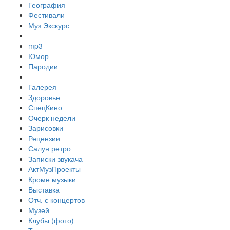
География
Фестивали
Муз Экскурс
mp3
Юмор
Пародии
Галерея
Здоровье
СпецКино
Очерк недели
Зарисовки
Рецензии
Салун ретро
Записки звукача
АктМузПроекты
Кроме музыки
Выставка
Отч. с концертов
Музей
Клубы (фото)