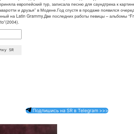
риняла европейский тур, записала песню для саундтрека к картине
варотти и друзья” в Модене.Год спустя в продаже появился очередн
ный на Latin Grammy.Две последних работы певицы – альбомы “Fro
to”(2004).
Подпишись на SR в Telegram >>>