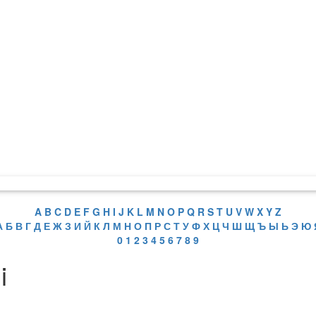
A
B
C
D
E
F
G
H
I
J
K
L
M
N
O
P
Q
R
S
T
U
V
W
X
Y
Z
А
Б
В
Г
Д
Е
Ж
З
И
Й
К
Л
М
Н
О
П
Р
С
Т
У
Ф
Х
Ц
Ч
Ш
Щ
Ъ
Ы
Ь
Э
Ю
0
1
2
3
4
5
6
7
8
9
i