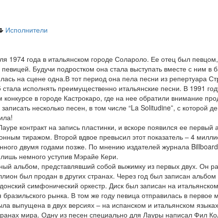
Исполнители
ля 1974 года в итальянском городе Солароло. Ее отец был певцом
а певицей. Будучи подростком она стала выступать вместе с ним в 
лась на сцене одна.В тот период она пела песни из репертуара С
 стала исполнять преимущественно итальянские песни. В 1991 год
м конкурсе в городе Кастрокаро, где на нее обратили внимание п
аписать несколько песен, в том числе “La Solitudine”, с которой д
ила!
уре контракт на запись пластинки, и вскоре появился ее первый ал
нным тиражом. Второй вдвое превысил этот показатель – 4 миллио
данного двумя годами позже. По мнению издателей журнала Billboar
 лишь немного уступив Мэрайе Кери.
ный альбом, представлявший собой выжимку из первых двух. Он р
он был продан в других странах. Через год был записан альбом “Le
донский симфонический оркестр. Диск был записан на итальянско
 бразильского рынка. В том же году певица отправилась в первое
ла выпущена в двух версиях – на испанском и итальянском языках
странах мира. Одну из песен специально для Лауры написал Фил Ко