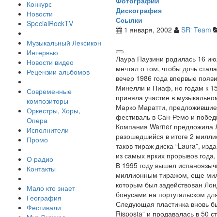
Фотографии
Конкурс
Дискография
Новости
Ссылки
SpecialRockTV
1 января, 2002
SR' Team
Музыкальный Лексикон
Интервью
Лаура Паузини родилась 16 ию
Новости видео
мечтал о том, чтобы дочь стал
Рецензии альбомов
вечер 1986 года впервые появи
Минелли и Пиаф, но годам к 15
Современные
приняла участие в музыкально
композиторы
Марко Маратти, предложившие з
Оркестры, Хоры,
фестиваль в Сан-Ремо и побед
Опера
Компания Warner предложила Ла
Исполнители
разошедшийся в итоге 2 миллио
Промо
таков тираж диска “Laura”, из
из самых ярких прорывов года,
О радио
В 1995 году вышел испаноязыч
Контакты
миллионным тиражом, еще милли
которым был задействован Лон
Мало кто знает
бонусами на португальском для
География
Следующая пластинка вновь бы
Фестивали
Risposta” и продавалась в 50 