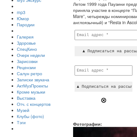
Муз Экскурс
Летом 1999 года Паузини предп
приняла участие в концерте “Па
mp3
Mare”, четырежды номинирован
Юмор
англоязычный) и “Resta in Ascol
Пародии
Галерея
Здоровье
СпецКино
Очерк недели
Зарисовки
Рецензии
Салун ретро
Записки звукача
АктМузПроекты
Кроме музыки
Выставка
Отч. с концертов
Музей
Клубы (фото)
Тэги
Фотографии: