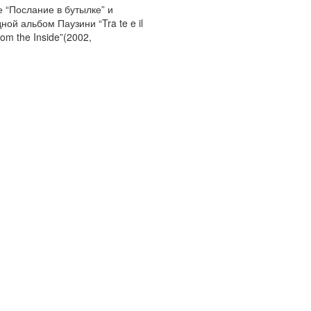
 “Послание в бутылке” и
ой альбом Паузини “Tra te e il
m the Inside”(2002,