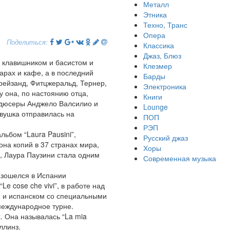
Металл
Этника
Техно, Транс
Опера
Поделиться:
Классика
Джаз, Блюз
, клавишником и басистом и
Клезмер
барах и кафе, а в последний
Барды
трейзанд, Фитцжеральд, Тернер,
Электроника
у она, по настоянию отца,
Книги
родюсеры Анджело Валсилио и
Lounge
евушка отправилась на
ПОП
РЭП
ьбом “Laura Pausini”,
Русский джаз
на копий в 37 странах мира,
Хоры
d, Лаура Паузини стала одним
Современная музыка
азошелся в Испании
 cose che vivi”, в работе над
м и испанском со специальными
 международное турне.
. Она называлась “La mia
ллинз.