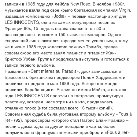
записан в 1985 году для лейбла New Rose. В ноябре 1986г.
музыкантов взяла под свое крыло британская компания Virgin,
издавшая композицию «Jodie» – первый настоящий хит для
LES INNOCENTS, одна из самых популярных песен во
Франции 80х, 15 недель остававшаяся в топ-50 и
разошедшаяся тиражом в 150 тысяч экземпляров. Однако
следующий сингл оказался гораздо менее успешным, к тому
же в июне 1988 года коллектив покинул Трамбэ, правда
совсем скоро его место занял пианист и гитарист Жан-
Кристоф Урбан. Группа продолжила выступать и готовиться к
записи первого альбома.
Названный «Cent mètres au Paradis», диск записывался в
Брюсселе с британским продюсером Полом Хардиманом и
появился в продаже в мае 1989 года. Вскоре в команде
появился барабанщик из Англии по имени Майкл, и остаток
года LES INNOCENTS провели на гастролях, промоутируя
пластинку, которая, несмотря ни на что, продавалась
отчаянно плохо (итог составил всего 16 тысяч копий).
Совсем иная судьба была уготована второму альбому «Fous à
lier» (92), продюсером которого стал Патрис Блан-Франкар –
песни с диска одна за другой попадали в чарты, более
полумиллиона французов пожелали приобрести «Fous à lier»