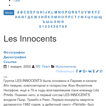
Тэги
A
B
C
D
E
F
G
H
I
J
K
L
M
N
O
P
Q
R
S
T
U
V
W
X
Y
Z
Меню
А
Б
В
Г
Д
Е
Ж
З
И
Й
К
Л
М
Н
О
П
Р
С
Т
У
Ф
Х
Ц
Ч
Ш
Щ
Ъ
Ы
Ь
Э
Ю
Я
0
1
2
3
4
5
6
7
8
9
Les Innocents
Фотографии
Дискография
Ссылки
1 января, 2002
SR' Team
Исполнители
Поделиться:
Группа LES INNOCENTS была основана в Париже в начале
80х певцом, композитором и гитаристом Жан-Филиппом
Натафом, еще в 70-е годы возглавлявшим панк-команду Les
Privés. Помимо него, в первый состав LES INNOCENTS
входили Пьер, Трамбэ и Рико. Первые концерты квартета
датируются 1982 годом, а дебютный сингл «Pamela» был