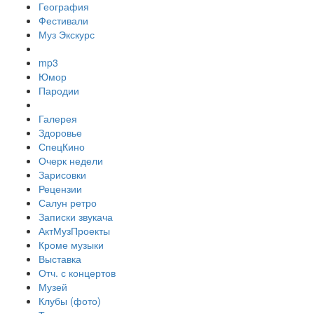
География
Фестивали
Муз Экскурс
mp3
Юмор
Пародии
Галерея
Здоровье
СпецКино
Очерк недели
Зарисовки
Рецензии
Салун ретро
Записки звукача
АктМузПроекты
Кроме музыки
Выставка
Отч. с концертов
Музей
Клубы (фото)