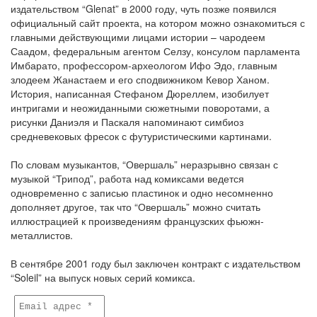
издательством “Glenat” в 2000 году, чуть позже появился
официальный сайт проекта, на котором можно ознакомиться с
главными действующими лицами истории – чародеем
Саадом, федеральным агентом Селзу, консулом парламента
Имбарато, профессором-археологом Ифо Эдо, главным
злодеем Жанастаем и его сподвижником Кевор Ханом.
История, написанная Стефаном Дюреллем, изобилует
интригами и неожиданными сюжетными поворотами, а
рисунки Даниэля и Паскаля напоминают симбиоз
средневековых фресок с футуристическими картинами.
По словам музыкантов, “Овершаль” неразрывно связан с
музыкой “Трипод”, работа над комиксами ведется
одновременно с записью пластинок и одно несомненно
дополняет другое, так что “Овершаль” можно считать
иллюстрацией к произведениям французских фьюжн-
металлистов.
В сентябре 2001 году был заключен контракт с издательством
“Soleil” на выпуск новых серий комикса.