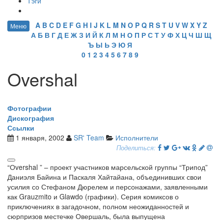
Тэги
A
B
C
D
E
F
G
H
I
J
K
L
M
N
O
P
Q
R
S
T
U
V
W
X
Y
Z
Меню
А
Б
В
Г
Д
Е
Ж
З
И
Й
К
Л
М
Н
О
П
Р
С
Т
У
Ф
Х
Ц
Ч
Ш
Щ
Ъ
Ы
Ь
Э
Ю
Я
0
1
2
3
4
5
6
7
8
9
Overshal
Фотографии
Дискография
Ссылки
1 января, 2002
SR' Team
Исполнители
Поделиться:
“Оvershal ” – проект участников марсельской группы “Трипод”
Даниэля Байина и Паскаля Хайтайана, объединивших свои
усилия со Стефаном Дюрелем и персонажами, заявленными
как Grauzmito и Glawdo (графики). Серия комиксов о
приключениях в загадочном, полном неожиданностей и
сюрпризов местечке Овершаль, была выпущена