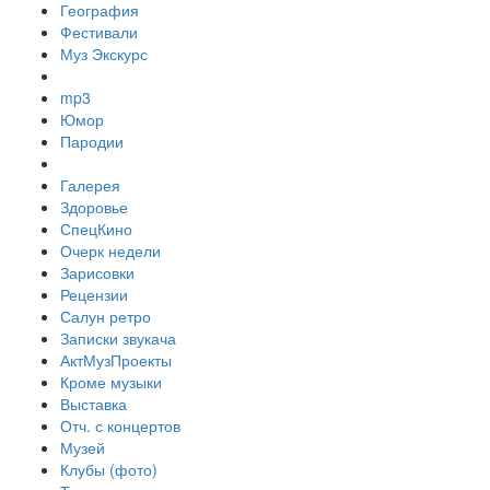
География
Фестивали
Муз Экскурс
mp3
Юмор
Пародии
Галерея
Здоровье
СпецКино
Очерк недели
Зарисовки
Рецензии
Салун ретро
Записки звукача
АктМузПроекты
Кроме музыки
Выставка
Отч. с концертов
Музей
Клубы (фото)