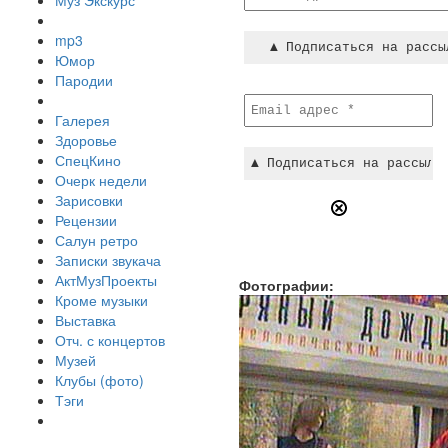
Муз Экскурс
mp3
Юмор
Пародии
Галерея
Здоровье
СпецКино
Очерк недели
Зарисовки
Рецензии
Салун ретро
Записки звукача
АктМузПроекты
Фотографии:
Кроме музыки
Выставка
Отч. с концертов
Музей
Клубы (фото)
Тэги