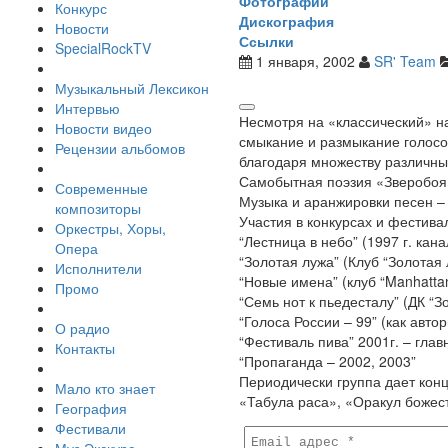
Фотографии
Конкурс
Дискография
Новости
Ссылки
SpecialRockTV
1 января, 2002
SR' Team
Музыкальный Лексикон
Интервью
Несмотря на «классический» н
Новости видео
смыкание и размыкание голосов
Рецензии альбомов
благодаря множеству различных
Самобытная поэзия «Зверобоя»
Современные
Музыка и аранжировки песен –
композиторы
Участия в конкурсах и фестива
Оркестры, Хоры,
“Лестница в небо” (1997 г. кана
Опера
“Золотая лужа” (Клуб “Золотая 
Исполнители
“Новые имена” (клуб “Manhattan
Промо
“Семь нот к пьедесталу” (ДК “З
“Голоса России – 99” (как авт
О радио
“Фестиваль пива” 2001г. – глав
Контакты
“Пропаганда – 2002, 2003”
Периодически группа дает конц
Мало кто знает
«Табула раса», «Оракул божест
География
Фестивали