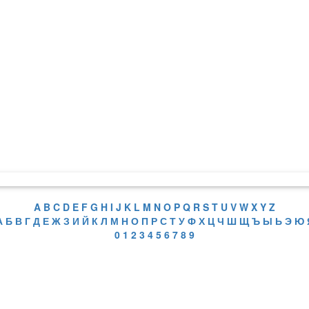
A
B
C
D
E
F
G
H
I
J
K
L
M
N
O
P
Q
R
S
T
U
V
W
X
Y
Z
А
Б
В
Г
Д
Е
Ж
З
И
Й
К
Л
М
Н
О
П
Р
С
Т
У
Ф
Х
Ц
Ч
Ш
Щ
Ъ
Ы
Ь
Э
Ю
0
1
2
3
4
5
6
7
8
9