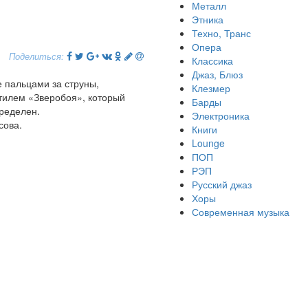
Металл
Этника
Техно, Транс
Опера
Поделиться:
Классика
Джаз, Блюз
 пальцами за струны,
Клезмер
стилем «Зверобоя», который
Барды
пределен.
Электроника
сова.
Книги
Lounge
ПОП
РЭП
Русский джаз
Хоры
Современная музыка