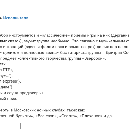
Исполнители
абор инструментов и «классические» приемы игры на них (дергание
ых связок), звучит группа необычно. Это связано с музыкальным 
 интонаций (здесь и фолк и панк и романтик-рок) до сих пор не о
 целиком и полностью «вина» бас-гитариста группы – Дмитрия Со
 предмет коллективного творчества группы «Зверобой».
лях:
л РТР),
лужа”),
 express”),
одчие”)
оры и саунд-продюсеры)
ный приз.
ерты в Московских ночных клубах, таких как:
венной бутылки», «Все свои», «Свалка», «Плеханов» и др.