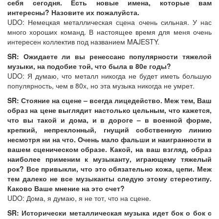
себя сегодня. Есть новые имена, которые вам
интересны? Назовите их пожалуйста.
UDO: Немецкая металлическая сцена очень сильная. У нас
много хороших команд. В настоящее время для меня очень
интересен коллектив под названием MAJESTY.
SR: Ожидаете ли вы ренессанс популярности тяжелой
музыки, на подобие той, что была в 80е годы?
UDO: Я думаю, что металл никогда не будет иметь большую
популярность, чем в 80х, но эта музыка никогда не умрет.
SR: Стояние на сцене – всегда лицедейство. Меж тем, Ваш
образ на цене выглядит настолько цельным, что кажется,
что вы такой и дома, и в дороге – в военной форме,
крепкий, непреклонный, гнущий собственную линию
несмотря ни на что. Очень мало фальши и наигранности в
вашем сценическом образе. Какой, на ваш взгляд, образ
наиболее применим к музыканту, играющему тяжелый
рок? Все привыкли, что это обязательно кожа, цепи. Меж
тем далеко не все музыканты следую этому стереотипу.
Каково Ваше мнение на это счет?
UDO: Дома, я думаю, я не тот, что на сцене.
SR: Исторически металлическая музыка идет бок о бок с