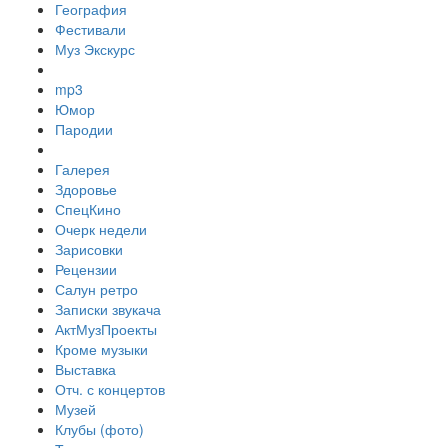
География
Фестивали
Муз Экскурс
mp3
Юмор
Пародии
Галерея
Здоровье
СпецКино
Очерк недели
Зарисовки
Рецензии
Салун ретро
Записки звукача
АктМузПроекты
Кроме музыки
Выставка
Отч. с концертов
Музей
Клубы (фото)