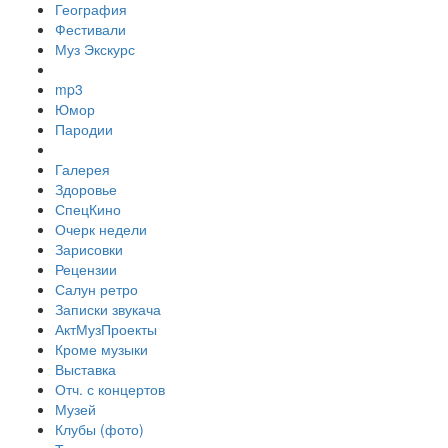
География
Фестивали
Муз Экскурс
mp3
Юмор
Пародии
Галерея
Здоровье
СпецКино
Очерк недели
Зарисовки
Рецензии
Салун ретро
Записки звукача
АктМузПроекты
Кроме музыки
Выставка
Отч. с концертов
Музей
Клубы (фото)