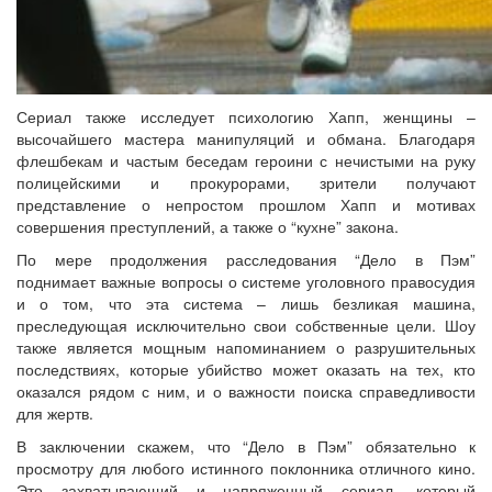
Сериал также исследует психологию Хапп, женщины –
высочайшего мастера манипуляций и обмана. Благодаря
флешбекам и частым беседам героини с нечистыми на руку
полицейскими и прокурорами, зрители получают
представление о непростом прошлом Хапп и мотивах
совершения преступлений, а также о “кухне” закона.
По мере продолжения расследования “Дело в Пэм”
поднимает важные вопросы о системе уголовного правосудия
и о том, что эта система – лишь безликая машина,
преследующая исключительно свои собственные цели. Шоу
также является мощным напоминанием о разрушительных
последствиях, которые убийство может оказать на тех, кто
оказался рядом с ним, и о важности поиска справедливости
для жертв.
В заключении скажем, что “Дело в Пэм” обязательно к
просмотру для любого истинного поклонника отличного кино.
Это захватывающий и напряженный сериал, который