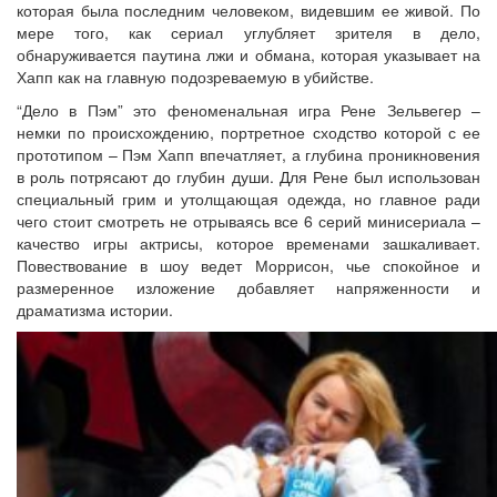
которая была последним человеком, видевшим ее живой. По
мере того, как сериал углубляет зрителя в дело,
обнаруживается паутина лжи и обмана, которая указывает на
Хапп как на главную подозреваемую в убийстве.
“Дело в Пэм” это феноменальная игра Рене Зельвегер –
немки по происхождению, портретное сходство которой с ее
прототипом – Пэм Хапп впечатляет, а глубина проникновения
в роль потрясают до глубин души. Для Рене был использован
специальный грим и утолщающая одежда, но главное ради
чего стоит смотреть не отрываясь все 6 серий минисериала –
качество игры актрисы, которое временами зашкаливает.
Повествование в шоу ведет Моррисон, чье спокойное и
размеренное изложение добавляет напряженности и
драматизма истории.