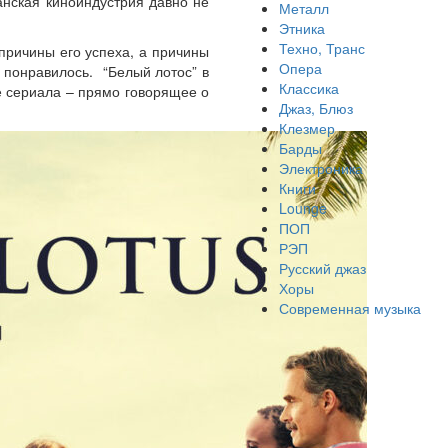
анская киноиндустрия давно не
Металл
Этника
Техно, Транс
 причины его успеха, а причины
Опера
 понравилось. “Белый лотос” в
Классика
е сериала – прямо говорящее о
Джаз, Блюз
Клезмер
Барды
Электроника
Книги
Lounge
ПОП
РЭП
Русский джаз
Хоры
Современная музыка