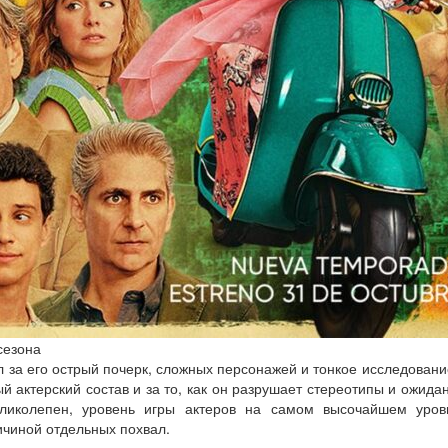
сезона
л за его острый почерк, сложных персонажей и тонкое исследован
й актерский состав и за то, как он разрушает стереотипы и ожидан
еликолепен, уровень игры актеров на самом высочайшем уро
чиной отдельных похвал.