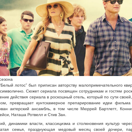
сезона
“Белый лотос” был приписан авторству малопримечательного квир
 символично. Сюжет сериала посвящен сотрудникам и гостям роск
ение действия сериала в роскошный отель, который по сути своей,
пом, превращает кунтскамерное препарирование идеи фильма
ован актерский ансамбль, в том числе Мюррей Бартлетт, Конн
ейси, Наташа Ротвелл и Стив Зан.
ий, динамики власти, классицизма и столкновения культур через
огатая семья, празднующая медовый месяц своей дочери, па