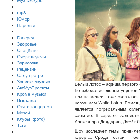
Муз Экскурс
mp3
Юмор
Пародии
Галерея
Здоровье
СпецКино
Очерк недели
Зарисовки
Рецензии
Салун ретро
Записки звукача
Белый лотос – афиша первого 
АктМузПроекты
Во избежание любых упреков 
Кроме музыки
тем не менее, тоже оказалось
Выставка
названием White Lotus. Помещ
Отч. с концертов
является погребальным скле
Музей
событие. В сериале задейств
Клубы (фото)
Александра Даддарио, Джейк Л
Тэги
Шоу исследует темы привилег
курорта. Среди гостей – б