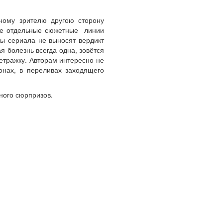
ному зрителю другою сторону
где отдельные сюжетные линии
ы сериала не выносят вердикт
я болезнь всегда одна, зовётся
етражку. Авторам интересно не
онах, в переливах заходящего
ного сюрпризов.