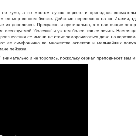
 не хуже, а во многом лучше первого и преподнес вниматель
м ее мертвенном блеске. Действие перенесено на юг Италии, 
ые их дополняют. Прекрасно и оригинально, что настоящие автор
ие исследуемой “болезни” и уж тем более, как ее лечить. Настояща
 произнесения ее имени не стоит заморачиваться даже на коротком
ают ее симфонично во множестве аспектов и мельчайших полут
мане пейзажа.
 внимательно и не торопясь, поскольку сериал преподнесет вам м