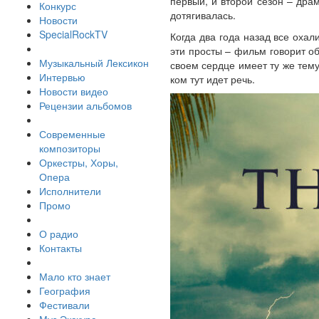
первый, и второй сезон – дра
Конкурс
дотягивалась.
Новости
SpecialRockTV
Когда два года назад все охал
эти просты – фильм говорит о
Музыкальный Лексикон
своем сердце имеет ту же тем
Интервью
ком тут идет речь.
Новости видео
Рецензии альбомов
Современные
композиторы
Оркестры, Хоры,
Опера
Исполнители
Промо
О радио
Контакты
Мало кто знает
География
Фестивали