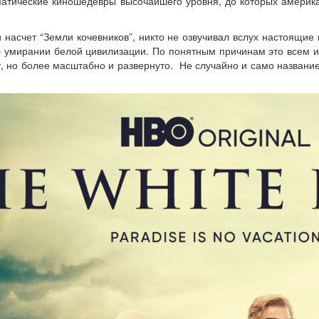
матические киношедевры высочайшего уровня, до которых америк
и насчет “Земли кочевников”, никто не озвучивал вслух настоящие
б умирании белой цивилизации. По понятным причинам это всем и
у, но более масштабно и развернуто. Не случайно и само названи