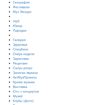
География
Фестивали
Муз Экскурс
mp3
Юмор
Пародии
Галерея
Здоровье
СпецКино
Очерк недели
Зарисовки
Рецензии
Салун ретро
Записки звукача
АктМузПроекты
Кроме музыки
Выставка
Отч. с концертов
Музей
Клубы (фото)