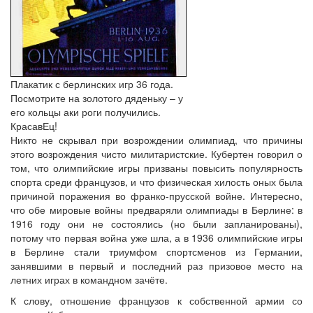
Плакатик с берлинских игр 36 года.
Посмотрите на золотого дяденьку – у
его кольцы аки роги получились.
КрасавЕц!
Никто не скрывал при возрождении олимпиад, что причины
этого возрождения чисто милитаристские. Кубертен говорил о
том, что олимпийские игры призваны повысить популярность
спорта среди французов, и что физическая хилость оных была
причиной поражения во франко-прусской войне. Интересно,
что обе мировые войны предваряли олимпиады в Берлине: в
1916 году они не состоялись (но были запланированы),
потому что первая война уже шла, а в 1936 олимпийские игры
в Берлине стали триумфом спортсменов из Германии,
занявшими в первый и последний раз призовое место на
летних играх в командном зачёте.
К слову, отношение французов к собственной армии со