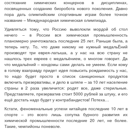
состязание химических концернов в дисциплинах,
посвященных созданию биоробота нового поколения. Давно
пора дать олимпийским спортивным играм более точное
название – Международная химическая олимпиада.
Удивляться тому, что Россию выволокли мордой об стол
нечего – в России вся химическая промышленность
планомерно уничтожалась последние 25 лет. Раньше была, а
теперь нету. То, что даже никому не нужный медальЁний
производят три еврея-латыша, а у нас на всю страну не
нашлось трех евреев с медальёнием, о многом говорит. Да
что медальёний – кондомы сами делать не умеем. Если кому
в голову взаправду придет идея повысить рождаемость у нас,
то надо будет просто в список санкционных продуктов
включить презервативы, и дело в шляпе – за 10 лет население
страны в 2 раза увеличится: родят все, даже стерильные.
Представляете, презерватив стоит 5000 рублей за штуку, и его
ещё достать надо будет у контрабандистов! Потеха…
Кстати, феноменальные успехи китайцев последние 10 лет в
спорте – это всего лишь сопутка бурного развития их
химической промышленности последние 20 лет, не более.
Такие, чемпийоны поневоле.