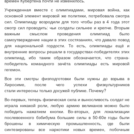
времен Кубертена почти не изменилось.
Учрежденная вместе с олимпиадами, мировая война, как
основной элемент мировой же политики, потребовала смотра
сил. Олимпиаду возродили для того чтобы раз в 4 года этот
смотр сил проводить: чьи солдаты сильнее и крепче. Вторым
важным смыслом проведения олимпиад было
самоутверждение нации в этих состязаниях, что давало повод
для национальной гордости. То есть, олимпиады ещё и
внутренние вопросы решали в государствах-победителях этих
олимпиад, ибо таким образом обозначается, что страна-
победитель командного зачёта олимпиады есть мировой
гегемон.
Все эти смотры физподготовки были нужны до взрыва в
Хиросиме, после чего успехи физкультурников
стали интересны только досужей публике. Почему?
Во-первых, теперь физическая сила и выносливость солдат не
играла никакой роли, любую армию великанов можно было
победить нажатием кнопки. Во-вторых, для локализации
послевоенного бэбибума большие силы в 50-60е годы были
брошены в химическую промышленность, где были
синтезированы все наркотики новых времен, побочным