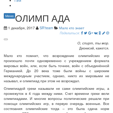
Тэги
ОЛИМП АДА
Меню
1 декабря, 2017
SR'team
Мало кто знает
Поделиться:
О, спирт, ты мор.
Дионисий, кажется.
Мало кто помнит, что возрождение олимпийских игр
произошло почти одновременно с учреждением формата
мировых войн, или, если быть точнее, войн с объединённой
Германией. До 20 века тоже были войны с широким
международным участием, однако, никто их мировыми не
называл, и олимпиад при этом не возрождал.
Олимпиадой греки называли не сами олимпийские игры, а
промежуток в 4 года между ними. Счет времени греки вели
олимпиадами. И многие вопросы политические решали при
помощи олимпийских игр, в первую очередь военные. Все
состязания олимпийские тогда – это была сдача норм