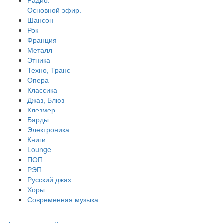
Радио.
Основной эфир.
Шансон
Рок
Франция
Металл
Этника
Техно, Транс
Опера
Классика
Джаз, Блюз
Клезмер
Барды
Электроника
Книги
Lounge
ПОП
РЭП
Русский джаз
Хоры
Современная музыка