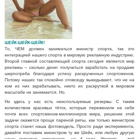
ШЕЙК-ШЕЙК-ШЕЙК!
То, ЧЕМ должен заниматься министр спорта, так это
интеграцией нашего спорта в мировую рекламную индустрию.
Второй главной составляющей спорта сегодня является мир
рекламы – сколько денег получиться заработать на продаже
ширпотреба благодаря успеху раскрученных спортсменов.
Потому наших так спокойно отовсюду выкидывают, что не на
ком из них зарабатывать, никто их раскруткой в мировом
масштабе не занимается. Но.
Но здесь у нас есть неиспользуемые резервы. С таким
количеством красивых тёток, которые переженили на себе
почти всех спортсменов-миллионеров мира, решение этой
задачи окажется проще пареной репы, как только министром
спорта станет наша фотомодель. Просто ради эксперимента,
давайте поставим министром ту же Шейк, или любую другую
нашу мировую известность, на 4 года. Увидите – всё