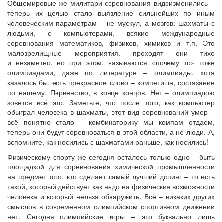
Общемировые же милитари-соревнования видоизменились –
теперь их целью стало выявление сильнейших по иным
человеческим параметрам – не мускул, а мозгов: шахматы с
людьми, с компьютерами, всякие международные
соревнования математиков, физиков, химиков и т.п. Это
малозрелищные мероприятия, проходят они тихо
и незаметно, но при этом, называются «почему то» тоже
олимпиадами, даже по литературе – олимпиады, хотя
казалось бы, есть прекрасное слово – компетишн, состязание
по нашему. Первенство, в конце концов. Нет – олимпиадою
зовется всё это. Заметьте, что после того, как компьютер
обыграл человека в шахматы, этот вид соревнований умер –
всё понятно стало – комбинаторику мы компам отдаем,
теперь они будут соревноваться в этой области, а не люди. А,
вспомните, как носились с шахматами раньше, как носились!
Физическому спорту же сегодня осталось только одно – быть
площадкой для соревнования химической промышленности
на предмет того, кто сделает самый лучший допинг – то есть
такой, который действует как надо на физические возможности
человека и который нельзя обнаружить. Всё – никаких других
смыслов в современном олимпийском спортивном движении
нет. Сегодня олимпийские игры – это буквально лишь