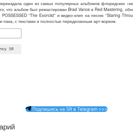
 переиздала один из самых популярных альбомов флоридских «мя
ого, что альбом был ремастирован Brad Vance в Red Mastering, обн
 POSSESSED “The Exorcist” и видео-клип на песню “Staring Thro
и-пака, с текстами и полностью переделанным арт-ворком.
Подпишись на SR в Telegram >>>
арий