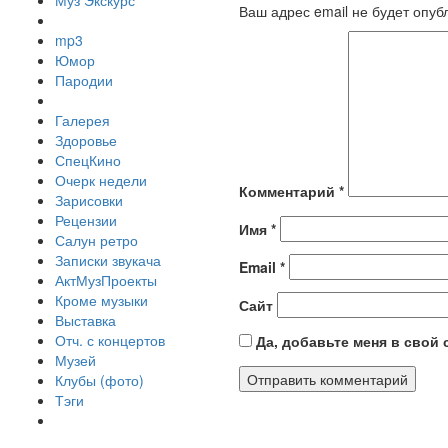
Муз Экскурс
Ваш адрес email не будет опуб
mp3
Юмор
Пародии
Галерея
Здоровье
СпецКино
Очерк недели
Комментарий
*
Зарисовки
Рецензии
Имя
*
Салун ретро
Записки звукача
Email
*
АктМузПроекты
Кроме музыки
Сайт
Выставка
Отч. с концертов
Да, добавьте меня в свой
Музей
Клубы (фото)
Тэги