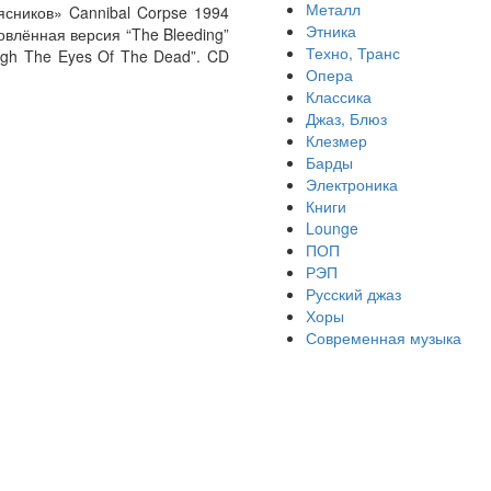
Металл
сников» Cannibal Corpse 1994
Этника
овлённая версия “The Bleeding”
Техно, Транс
ugh The Eyes Of The Dead”. CD
Опера
Классика
Джаз, Блюз
Клезмер
Барды
Электроника
Книги
Lounge
ПОП
РЭП
Русский джаз
Хоры
Современная музыка