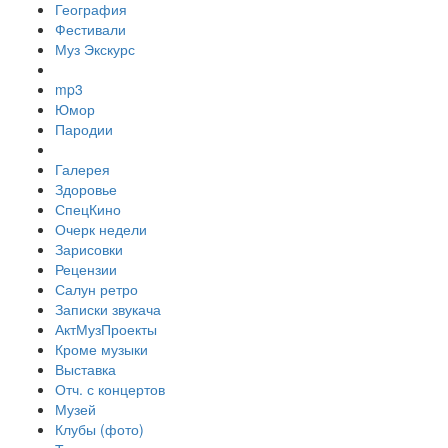
География
Фестивали
Муз Экскурс
mp3
Юмор
Пародии
Галерея
Здоровье
СпецКино
Очерк недели
Зарисовки
Рецензии
Салун ретро
Записки звукача
АктМузПроекты
Кроме музыки
Выставка
Отч. с концертов
Музей
Клубы (фото)