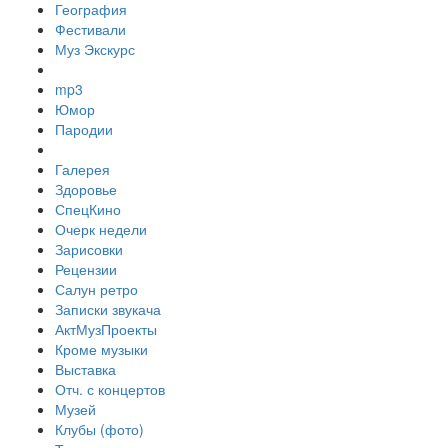
География
Фестивали
Муз Экскурс
mp3
Юмор
Пародии
Галерея
Здоровье
СпецКино
Очерк недели
Зарисовки
Рецензии
Салун ретро
Записки звукача
АктМузПроекты
Кроме музыки
Выставка
Отч. с концертов
Музей
Клубы (фото)