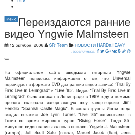
Тэги
Переиздаются ранние
Меню
видео Yngwie Malmsteen
12 октября, 2006
SR' Team
НОВОСТИ HARD&HEAVY
Поделиться:
На официальном сайте шведского гитариста Yngwie
Malmsteen появилась информация о том, что Universal
переиздаст в формате DVD две ранние видео-записи: "Trial By
Fire: Live in Leningrad" и "Live ’85". Видео "Trial By Fire: Live in
Leningrad" было записан в Ленинграде в 1989 году и помимо
прочего включало завершающую шоу кавер-версию Jimi
Hendrix "Spanish Castle Magic". В состав группы Ингви тогда
входил вокалист Joe Lynn Turner. "Live ’85" записывался в
Токио во время мирового турне "Rising Force". Тогда 85-
минутное видео записывалось в составе: Yngwie J. Malmsteen
(гитара), Jeff Scott Soto (вокал), Marcel Jacob (бас), Jens