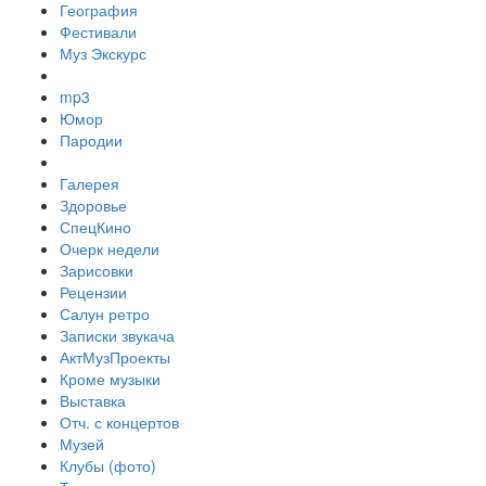
География
Фестивали
Муз Экскурс
mp3
Юмор
Пародии
Галерея
Здоровье
СпецКино
Очерк недели
Зарисовки
Рецензии
Салун ретро
Записки звукача
АктМузПроекты
Кроме музыки
Выставка
Отч. с концертов
Музей
Клубы (фото)