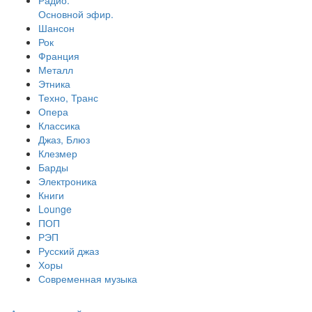
Радио.
Основной эфир.
Шансон
Рок
Франция
Металл
Этника
Техно, Транс
Опера
Классика
Джаз, Блюз
Клезмер
Барды
Электроника
Книги
Lounge
ПОП
РЭП
Русский джаз
Хоры
Современная музыка