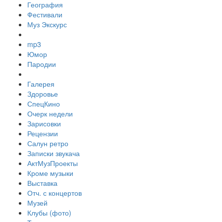
География
Фестивали
Муз Экскурс
mp3
Юмор
Пародии
Галерея
Здоровье
СпецКино
Очерк недели
Зарисовки
Рецензии
Салун ретро
Записки звукача
АктМузПроекты
Кроме музыки
Выставка
Отч. с концертов
Музей
Клубы (фото)