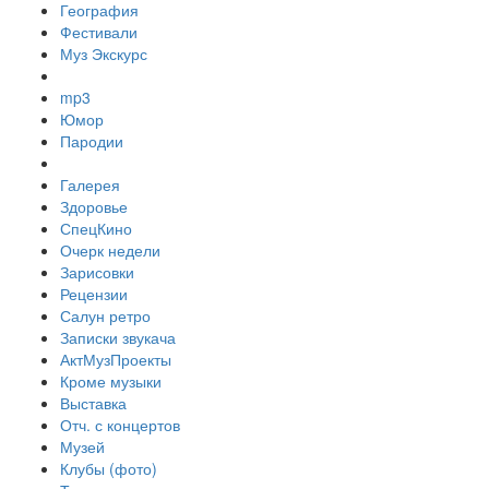
География
Фестивали
Муз Экскурс
mp3
Юмор
Пародии
Галерея
Здоровье
СпецКино
Очерк недели
Зарисовки
Рецензии
Салун ретро
Записки звукача
АктМузПроекты
Кроме музыки
Выставка
Отч. с концертов
Музей
Клубы (фото)