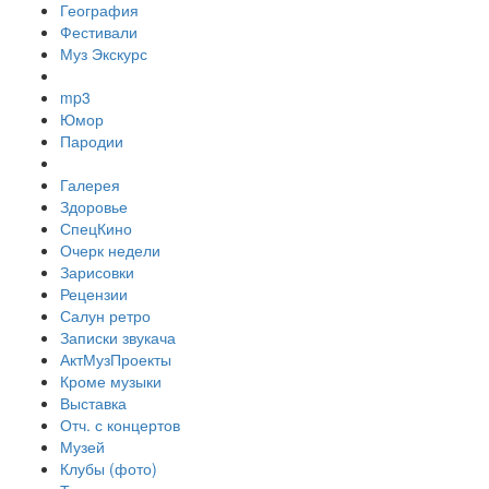
География
Фестивали
Муз Экскурс
mp3
Юмор
Пародии
Галерея
Здоровье
СпецКино
Очерк недели
Зарисовки
Рецензии
Салун ретро
Записки звукача
АктМузПроекты
Кроме музыки
Выставка
Отч. с концертов
Музей
Клубы (фото)