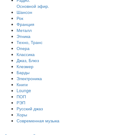
Радио.
Основной эфир.
Шансон
Рок
Франция
Металл
Этника
Техно, Транс
Опера
Классика
Джаз, Блюз
Клезмер
Барды
Электроника
Книги
Lounge
ПОП
РЭП
Русский джаз
Хоры
Современная музыка