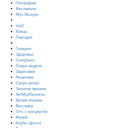
География
Фестивали
Муз Экскурс
mp3
Юмор
Пародии
Галерея
Здоровье
СпецКино
Очерк недели
Зарисовки
Рецензии
Салун ретро
Записки звукача
АктМузПроекты
Кроме музыки
Выставка
Отч. с концертов
Музей
Клубы (фото)