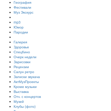
География
Фестивали
Муз Экскурс
mp3
Юмор
Пародии
Галерея
Здоровье
СпецКино
Очерк недели
Зарисовки
Рецензии
Салун ретро
Записки звукача
АктМузПроекты
Кроме музыки
Выставка
Отч. с концертов
Музей
Клубы (фото)