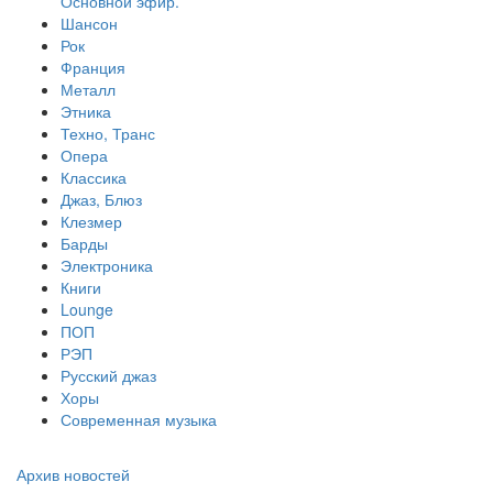
Основной эфир.
Шансон
Рок
Франция
Металл
Этника
Техно, Транс
Опера
Классика
Джаз, Блюз
Клезмер
Барды
Электроника
Книги
Lounge
ПОП
РЭП
Русский джаз
Хоры
Современная музыка
Архив новостей