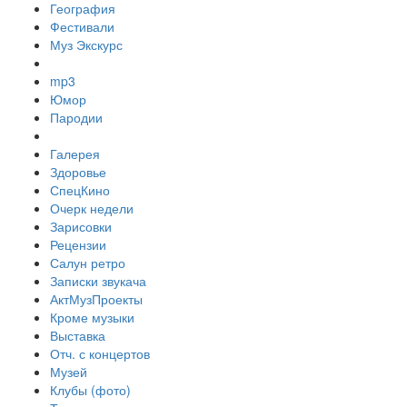
География
Фестивали
Муз Экскурс
mp3
Юмор
Пародии
Галерея
Здоровье
СпецКино
Очерк недели
Зарисовки
Рецензии
Салун ретро
Записки звукача
АктМузПроекты
Кроме музыки
Выставка
Отч. с концертов
Музей
Клубы (фото)