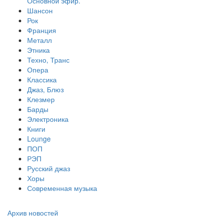
Основной эфир.
Шансон
Рок
Франция
Металл
Этника
Техно, Транс
Опера
Классика
Джаз, Блюз
Клезмер
Барды
Электроника
Книги
Lounge
ПОП
РЭП
Русский джаз
Хоры
Современная музыка
Архив новостей